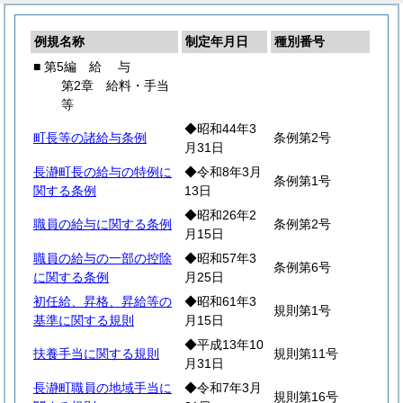
例規名称
制定年月日
種別番号
■ 第5編
給
与
第2章 給料・手当
等
◆昭和44年3
町長等の諸給与条例
条例第2号
月31日
長瀞町長の給与の特例に
◆令和8年3月
条例第1号
関する条例
13日
◆昭和26年2
職員の給与に関する条例
条例第2号
月15日
職員の給与の一部の控除
◆昭和57年3
条例第6号
に関する条例
月25日
初任給、昇格、昇給等の
◆昭和61年3
規則第1号
基準に関する規則
月15日
◆平成13年10
扶養手当に関する規則
規則第11号
月31日
長瀞町職員の地域手当に
◆令和7年3月
規則第16号