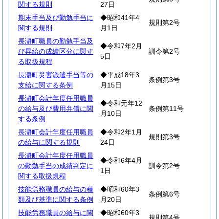
関する規則
27日
期末手当及び勤勉手当に
◆昭和41年4
規則第2号
関する規則
月1日
長瀞町職員の勤勉手当及
◆令和7年2月
び昇給の成績区分に関す
訓令第2号
5日
る取扱規程
長瀞町災害派遣手当等の
◆平成18年3
条例第3号
支給に関する条例
月15日
長瀞町会計年度任用職員
◆令和元年12
の給与及び費用弁償に関
条例第11号
月10日
する条例
長瀞町会計年度任用職員
◆令和2年1月
規則第3号
の給与に関する規則
24日
長瀞町会計年度任用職員
◆令和6年4月
の勤勉手当の成績判定に
訓令第2号
1日
関する取扱規程
技能労務職員の給与の種
◆昭和60年3
条例第6号
類及び基準に関する条例
月20日
技能労務職員の給与に関
◆昭和60年3
規則第4号