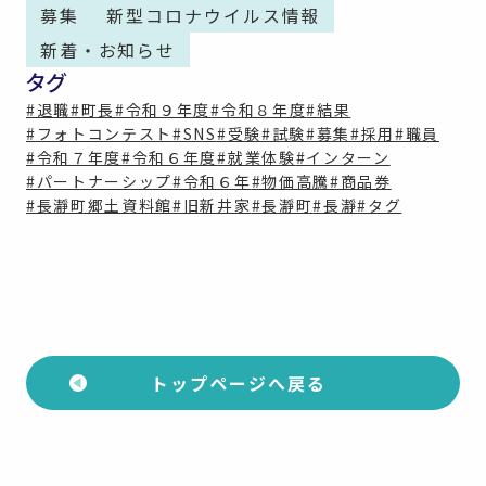
募集
新型コロナウイルス情報
新着・お知らせ
タグ
#退職
#町長
#令和９年度
#令和８年度
#結果
#フォトコンテスト
#SNS
#受験
#試験
#募集
#採用
#職員
#令和７年度
#令和６年度
#就業体験
#インターン
#パートナーシップ
#令和６年
#物価高騰
#商品券
#長瀞町郷土資料館
#旧新井家
#長瀞町
#長瀞
#タグ
トップページへ戻る