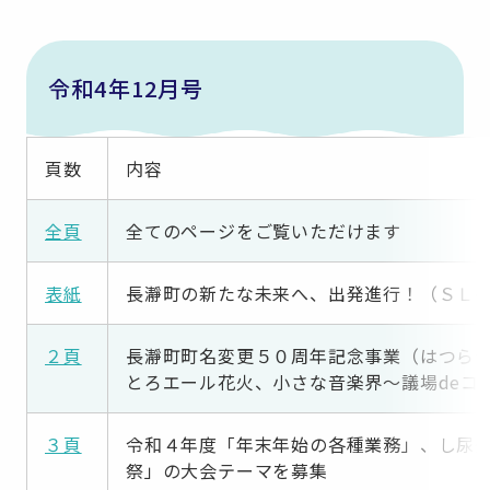
令和4年12月号
頁数
内容
全頁
全てのページをご覧いただけます
表紙
長瀞町の新たな未来へ、出発進行！（ＳＬ
２頁
長瀞町町名変更５０周年記念事業（はつら
とろエール花火、小さな音楽界～議場deコ
３頁
令和４年度「年末年始の各種業務」、し尿
祭」の大会テーマを募集