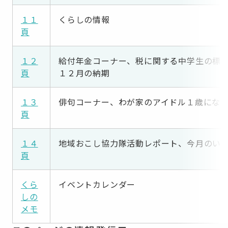
１１
くらしの情報
頁
１２
給付年金コーナー、税に関する中学生の標
頁
１２月の納期
１３
俳句コーナー、わが家のアイドル１歳にな
頁
１４
地域おこし協力隊活動レポート、今月のい
頁
くら
イベントカレンダー
しの
メモ