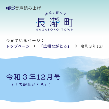
音声読み上げ
今見ているページ：
トップページ
「広報ながとろ」
令和３年12月
令和３年12月号
（「広報ながとろ」）