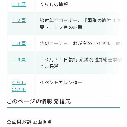
１１頁
くらしの情報
１２頁
給付年金コーナー、【国税の納付はキャ
要～、１２月の納期
１３頁
俳句コーナー、わが家のアイドル１歳に
１
４
頁
１０月３１日執行 衆議院議員総選挙結
とこ長瀞
くらし
イベントカレンダー
のメモ
このページの情報発信元
企画財政課企画担当