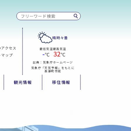
晴時々曇
のアクセス
最低気温
最高気温
-
32
℃
℃
トマップ
出典：気象庁ホームページ
気象庁「天気予報」をもとに
長瀞町作成
観光情報
移住情報