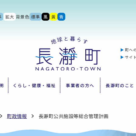
準
拡大
背景色
標準
黒
黃
青
町へ
サイ
明
くらし・健康・福祉
事業者の方へ
長瀞町のこと
町政情報
長瀞町公共施設等総合管理計画