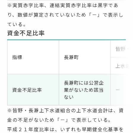
※実質赤字比率、連結実質赤字比率は黒字であ
り、数値が算定されていないため「－」で表示し
ている。
資金不足比率
皆野・
指標
長瀞町
上水道
長瀞町には公営企
資金不足比率
業がないため該当
－
ない
※皆野・長瀞上下水道組合の上下水道会計は、資
金の不足がないため「－」で表示している。
平成２１年度比率は、いずれも早期健全化基準を