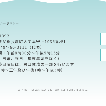
バシーポリシー
1392
秩父郡長瀞町大字本野上1035番地1
0494-66-3111（代表）
間：午前8時30分～午後5時15分
、日曜、祝日、年末年始を除く）
終日曜日は、窓口業務の一部を行います
9時～正午及び午後1時～午後5時）
COPYRIGHT(C) 2026 NAGATORO TOWN. ALL RIGHTS RESERVED.