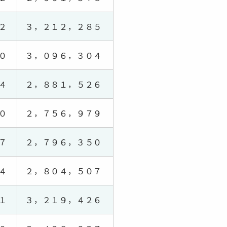
２
３，２１２，２８５
０
３，０９６，３０４
４
２，８８１，５２６
０
２，７５６，９７９
７
２，７９６，３５０
４
２，８０４，５０７
１
３，２１９，４２６