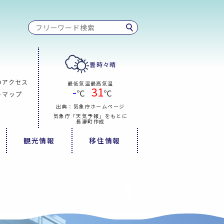
曇時々晴
のアクセス
最低気温
最高気温
-
31
℃
℃
トマップ
出典：気象庁ホームページ
気象庁「天気予報」をもとに
長瀞町作成
観光情報
移住情報