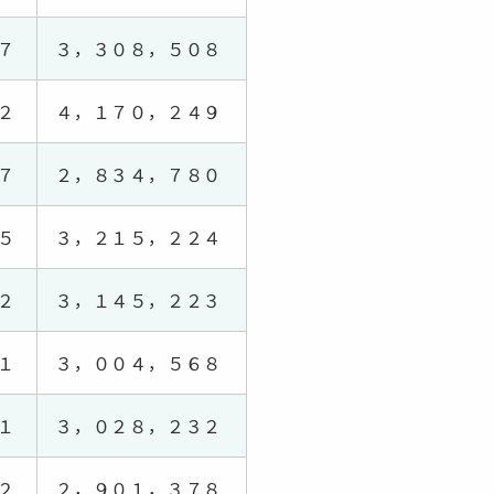
７
３，３０８，５０８
２
４，１７０，２４９
７
２，８３４，７８０
５
３，２１５，２２４
２
３，１４５，２２３
１
３，００４，５６８
１
３，０２８，２３２
２
２，９０１，３７８