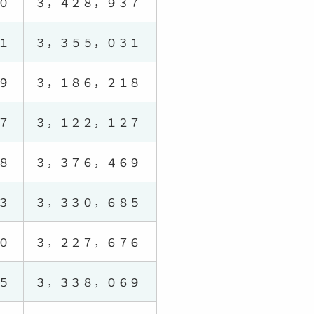
０
３，４２８，９３７
１
３，３５５，０３１
９
３，１８６，２１８
７
３，１２２，１２７
８
３，３７６，４６９
３
３，３３０，６８５
０
３，２２７，６７６
５
３，３３８，０６９