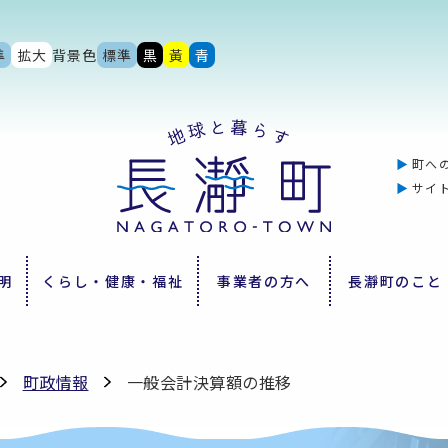
準
拡大
背景色
標準
黒
黃
青
町へ
サイ
明
くらし・健康・福祉
事業者の方へ
長瀞町のこと
町政情報
一般会計決算額の推移