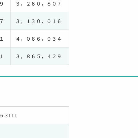
９
３，２６０，８０７
７
３，１３０，０１６
１
４，０６６，０３４
１
３，８６５，４２９
66-3111