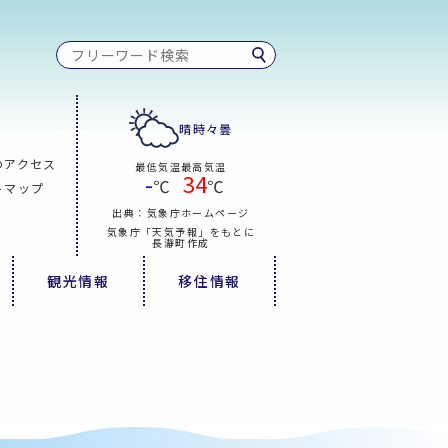
晴時々曇
のアクセス
最低気温
最高気温
-
34
℃
℃
トマップ
出典：気象庁ホームページ
気象庁「天気予報」をもとに
長瀞町作成
観光情報
移住情報