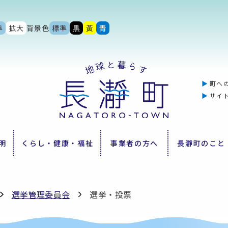
準
拡大
背景色
標準
黒
黃
青
町へ
サイ
明
くらし・健康・福祉
事業者の方へ
長瀞町のこと
選挙管理委員会
選挙・投票