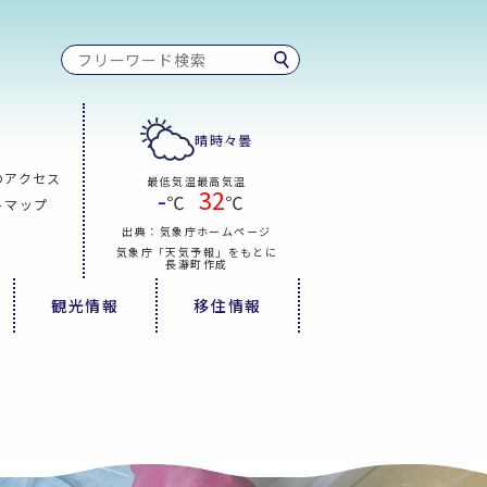
晴時々曇
のアクセス
最低気温
最高気温
-
32
℃
℃
トマップ
出典：気象庁ホームページ
気象庁「天気予報」をもとに
長瀞町作成
観光情報
移住情報