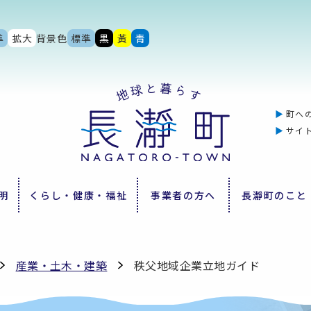
準
拡大
背景色
標準
黒
黃
青
町へ
サイ
明
くらし・健康・福祉
事業者の方へ
長瀞町のこと
産業・土木・建築
秩父地域企業立地ガイド