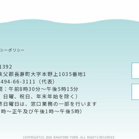
バシーポリシー
1392
秩父郡長瀞町大字本野上1035番地1
0494-66-3111（代表）
間：午前8時30分～午後5時15分
、日曜、祝日、年末年始を除く）
終日曜日は、窓口業務の一部を行います
9時～正午及び午後1時～午後5時）
COPYRIGHT(C) 2026 NAGATORO TOWN. ALL RIGHTS RESERVED.