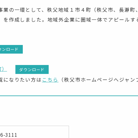
事業の一環として、秩父地域１市４町（秩父市、長瀞町
」を作成しました。地域外企業に圏域一体でアピールす
ウンロード
町）
ダウンロード
覧になりたい方は
こちら
（秩父市ホームページへジャン
66-3111