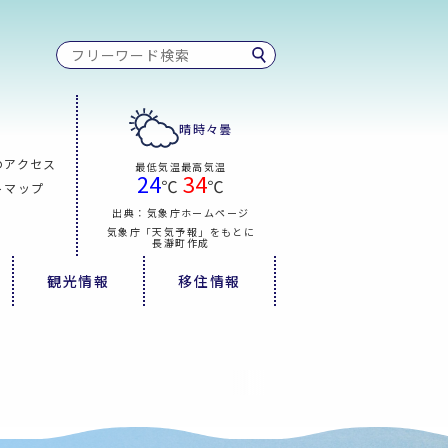
晴時々曇
のアクセス
最低気温
最高気温
24
34
℃
℃
トマップ
出典：気象庁ホームページ
気象庁「天気予報」をもとに
長瀞町作成
観光情報
移住情報