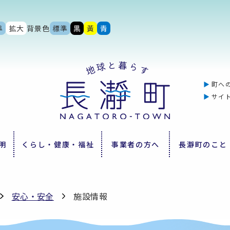
準
拡大
背景色
標準
黒
黃
青
町へ
サイ
明
くらし・健康・福祉
事業者の方へ
長瀞町のこと
安心・安全
施設情報