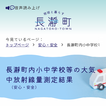
音声読み上げ
今見ているページ：
トップページ
安心・安全
長瀞町内小中学校等の
長瀞町内小中学校等の大気
中放射線量測定結果
（安心・安全）