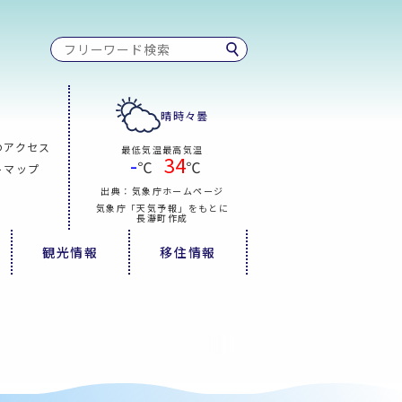
晴時々曇
のアクセス
最低気温
最高気温
-
34
℃
℃
トマップ
出典：気象庁ホームページ
気象庁「天気予報」をもとに
長瀞町作成
観光情報
移住情報