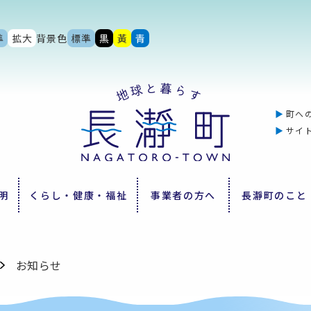
準
拡大
背景色
標準
黒
黃
青
町へ
サイ
明
くらし・健康・福祉
事業者の方へ
長瀞町のこと
お知らせ