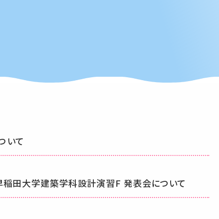
ついて
 早稲⽥⼤学建築学科設計演習F 発表会について