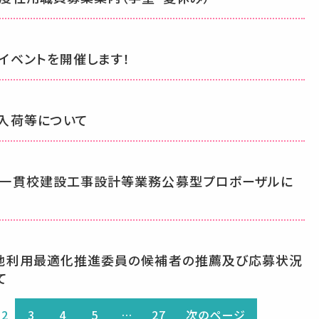
イベントを開催します！
入荷等について
一貫校建設工事設計等業務公募型プロポーザルに
地利用最適化推進委員の候補者の推薦及び応募状況
て
2
3
4
5
…
27
次のページ