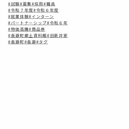
#試験
#募集
#採用
#職員
#令和７年度
#令和６年度
#就業体験
#インターン
#パートナーシップ
#令和６年
#物価高騰
#商品券
#長瀞町郷土資料館
#旧新井家
#長瀞町
#長瀞
#タグ