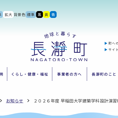
準
拡大
背景色
標準
黒
黃
青
町へ
サイ
明
くらし・健康・福祉
事業者の方へ
長瀞町のこと
お知らせ
２０２６年度 早稲⽥⼤学建築学科設計演習