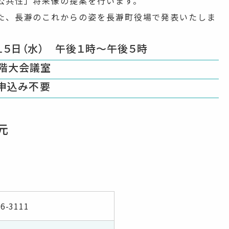
公共性」将来像の提案を行います。
た、長瀞のこれからの姿を長瀞町役場で発表いたしま
日（水） 午後１時〜午後５時
階大会議室
込み不要
元
66-3111