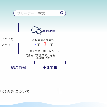
曇時々晴
のアクセス
最低気温
最高気温
-
31
℃
℃
トマップ
出典：気象庁ホームページ
気象庁「天気予報」をもとに
長瀞町作成
観光情報
移住情報
F 発表会について