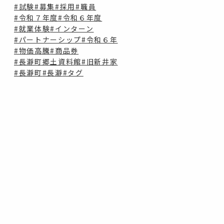
#試験
#募集
#採用
#職員
#令和７年度
#令和６年度
#就業体験
#インターン
#パートナーシップ
#令和６年
#物価高騰
#商品券
#長瀞町郷土資料館
#旧新井家
#長瀞町
#長瀞
#タグ