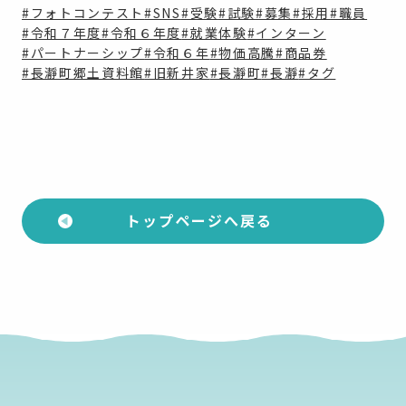
#フォトコンテスト
#SNS
#受験
#試験
#募集
#採用
#職員
#令和７年度
#令和６年度
#就業体験
#インターン
#パートナーシップ
#令和６年
#物価高騰
#商品券
#長瀞町郷土資料館
#旧新井家
#長瀞町
#長瀞
#タグ
トップページへ戻る