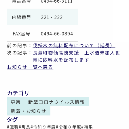
電話番号
0494-66-3111
内線番号
221・222
FAX番号
0494-66-0894
前の記事：
伐採木の無料配布について（延長）
次の記事：
長瀞町物価高騰支援 上水道未加入世
帯に飲料水を配布します
お知らせ一覧へ戻る
カテゴリ
募集
新型コロナウイルス情報
新着・お知らせ
タグ
#退職
#町長
#令和９年度
#令和８年度
#結果