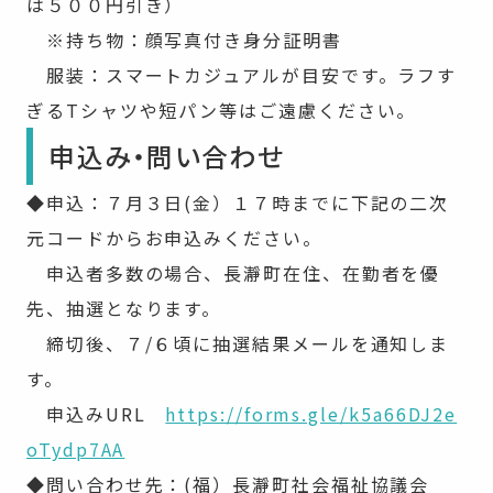
は５００円引き）
※持ち物：顔写真付き身分証明書
服装：スマートカジュアルが目安です。ラフす
ぎるTシャツや短パン等はご遠慮ください。
申込み・問い合わせ
◆申込：７月３日(金）１７時までに下記の二次
元コードからお申込みください。
申込者多数の場合、長瀞町在住、在勤者を優
先、抽選となります。
締切後、７/６頃に抽選結果メールを通知しま
す。
申込みURL
https://forms.gle/k5a66DJ2e
oTydp7AA
◆問い合わせ先：(福）長瀞町社会福祉協議会