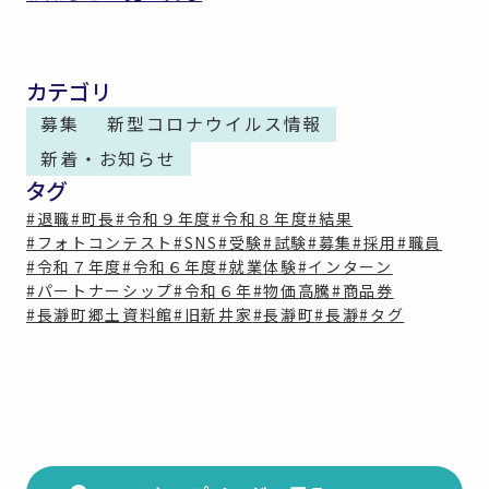
カテゴリ
募集
新型コロナウイルス情報
新着・お知らせ
タグ
#退職
#町長
#令和９年度
#令和８年度
#結果
#フォトコンテスト
#SNS
#受験
#試験
#募集
#採用
#職員
#令和７年度
#令和６年度
#就業体験
#インターン
#パートナーシップ
#令和６年
#物価高騰
#商品券
#長瀞町郷土資料館
#旧新井家
#長瀞町
#長瀞
#タグ