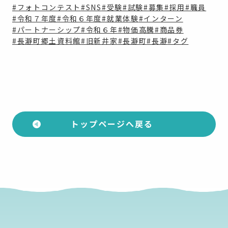
#フォトコンテスト
#SNS
#受験
#試験
#募集
#採用
#職員
#令和７年度
#令和６年度
#就業体験
#インターン
#パートナーシップ
#令和６年
#物価高騰
#商品券
#長瀞町郷土資料館
#旧新井家
#長瀞町
#長瀞
#タグ
トップページへ戻る