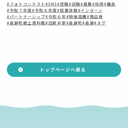
#フォトコンテスト
#SNS
#受験
#試験
#募集
#採用
#職員
#令和７年度
#令和６年度
#就業体験
#インターン
#パートナーシップ
#令和６年
#物価高騰
#商品券
#長瀞町郷土資料館
#旧新井家
#長瀞町
#長瀞
#タグ
トップページへ戻る