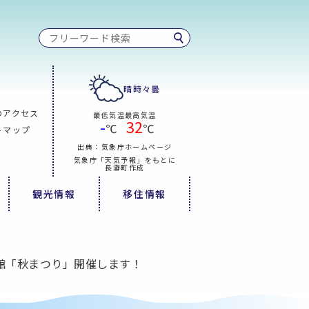
晴時々曇
のアクセス
最低気温
最高気温
-
32
℃
℃
トマップ
出典：気象庁ホームページ
気象庁「天気予報」をもとに
長瀞町作成
観光情報
移住情報
館「秋まつり」開催します！