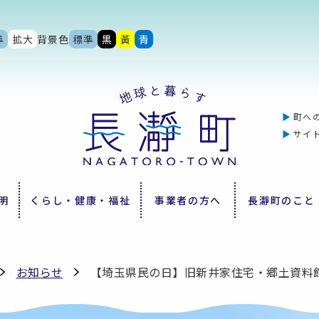
準
拡大
背景色
標準
黒
黃
青
町へ
サイ
明
くらし・健康・福祉
事業者の方へ
長瀞町のこと
お知らせ
【埼玉県民の日】旧新井家住宅・郷土資料