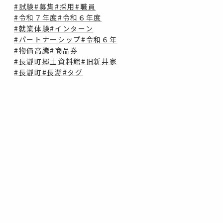
#試験
#募集
#採用
#職員
#令和７年度
#令和６年度
#就業体験
#インターン
#パートナーシップ
#令和６年
#物価高騰
#商品券
#長瀞町郷土資料館
#旧新井家
#長瀞町
#長瀞
#タグ