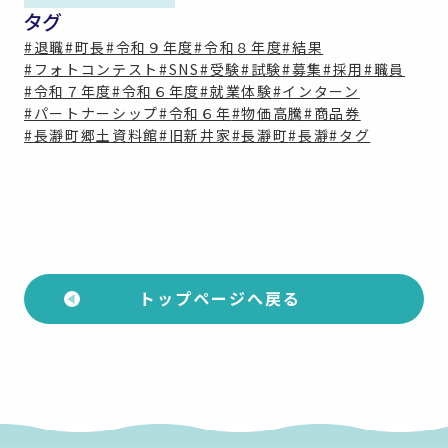
タグ
#退職
#町長
#令和９年度
#令和８年度
#結果
#フォトコンテスト
#SNS
#受験
#試験
#募集
#採用
#職員
#令和７年度
#令和６年度
#就業体験
#インターン
#パートナーシップ
#令和６年
#物価高騰
#商品券
#長瀞町郷土資料館
#旧新井家
#長瀞町
#長瀞
#タグ
トップページへ戻る