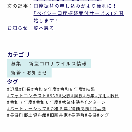
次の記事：
口座振替の申し込みがより便利に！
｢ペイジー口座振替受付サービス｣を開
始します！
お知らせ一覧へ戻る
カテゴリ
募集
新型コロナウイルス情報
新着・お知らせ
タグ
#退職
#町長
#令和９年度
#令和８年度
#結果
#フォトコンテスト
#SNS
#受験
#試験
#募集
#採用
#職員
#令和７年度
#令和６年度
#就業体験
#インターン
#パートナーシップ
#令和６年
#物価高騰
#商品券
#長瀞町郷土資料館
#旧新井家
#長瀞町
#長瀞
#タグ