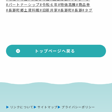
#パートナーシップ
#令和６年
#物価高騰
#商品券
#長瀞町郷土資料館
#旧新井家
#長瀞町
#長瀞
#タグ
トップページへ戻る
リンクについて
サイトマップ
プライバシーポリシー