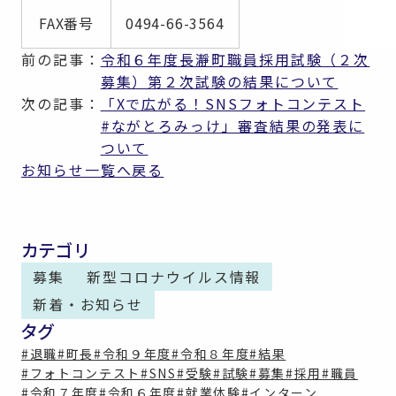
FAX番号
0494-66-3564
前の記事：
令和６年度長瀞町職員採用試験（２次
募集）第２次試験の結果について
次の記事：
「Xで広がる！SNSフォトコンテスト
#ながとろみっけ」審査結果の発表に
ついて
お知らせ一覧へ戻る
カテゴリ
募集
新型コロナウイルス情報
新着・お知らせ
タグ
#退職
#町長
#令和９年度
#令和８年度
#結果
#フォトコンテスト
#SNS
#受験
#試験
#募集
#採用
#職員
#令和７年度
#令和６年度
#就業体験
#インターン