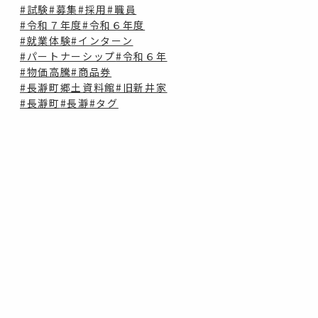
#試験
#募集
#採用
#職員
#令和７年度
#令和６年度
#就業体験
#インターン
#パートナーシップ
#令和６年
#物価高騰
#商品券
#長瀞町郷土資料館
#旧新井家
#長瀞町
#長瀞
#タグ