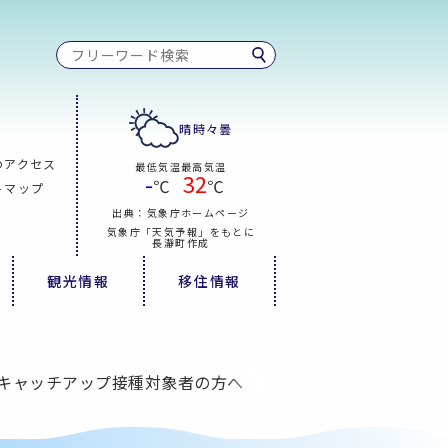
晴時々曇
のアクセス
最低気温
最高気温
-
32
℃
℃
トマップ
出典：気象庁ホームページ
気象庁「天気予報」をもとに
長瀞町作成
観光情報
移住情報
キャッチアップ接種対象者の方へ