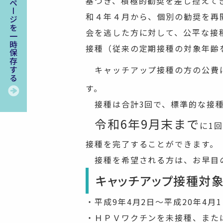
このページを一時保存する
基づき、積極的勧奨を差し控えて
和４年４月から、個別の勧奨を再
会を逃した方に対して、公平な接
接種（従来の定期接種の対象年齢
キャッチアップ接種の方の公費
す。
接種は合計3回で、標準的な接種
令和6年9月末まで
に1
接種を完了することができます。
接種を希望される方は、お早目
キャッチアップ接種対
・平成9年4月2日～平成20年4月
・ＨＰＶワクチンを未接種、また