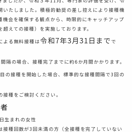
きましたが、令和３年11月、専門家の評価を受け、令
開いたしました。積極的勧奨の差し控えにより接種機
種機会を確保する観点から、時限的にキャッチアップ
を超えての接種）を実施しております。
令和7年3月31日まで
による無料接種は
で
間隔の場合、接種完了までに約6か月間かかります。
回目の接種を開始した場合、標準的な接種間隔で3回の
の接種をご検討ください。
象者
1日生まれの女性
は接種回数が3回未満の方（全接種を完了していない