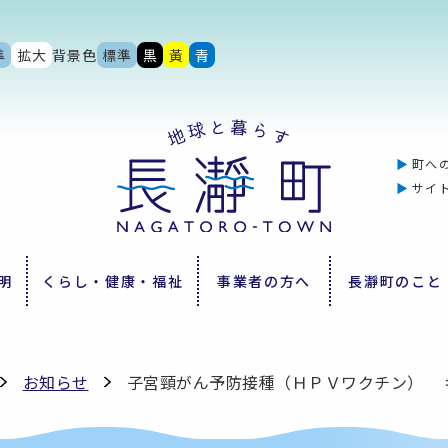
準
拡大
背景色
標準
黒
黃
青
町へ
サイ
明
くらし・健康・福祉
事業者の方へ
長瀞町のこと
お知らせ
子宮頸がん予防接種（ＨＰＶワクチン） 