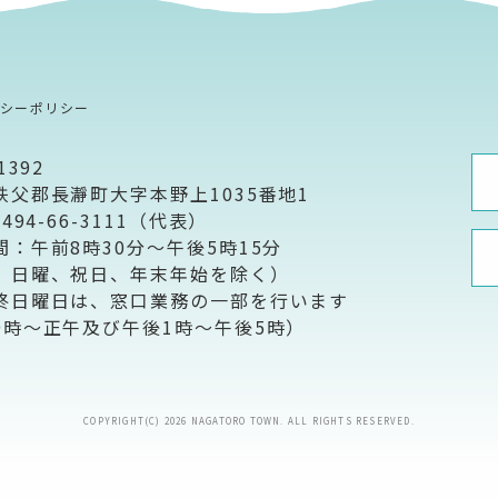
バシーポリシー
1392
秩父郡長瀞町大字本野上1035番地1
0494-66-3111（代表）
間：午前8時30分～午後5時15分
、日曜、祝日、年末年始を除く）
終日曜日は、窓口業務の一部を行います
9時～正午及び午後1時～午後5時）
COPYRIGHT(C) 2026 NAGATORO TOWN. ALL RIGHTS RESERVED.