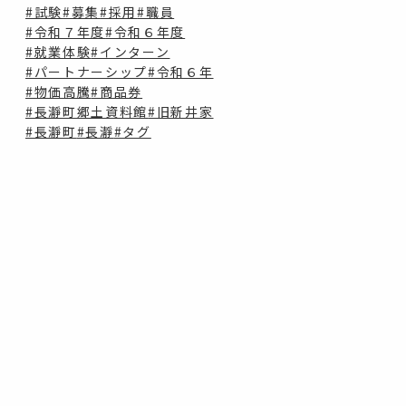
#試験
#募集
#採用
#職員
#令和７年度
#令和６年度
#就業体験
#インターン
#パートナーシップ
#令和６年
#物価高騰
#商品券
#長瀞町郷土資料館
#旧新井家
#長瀞町
#長瀞
#タグ