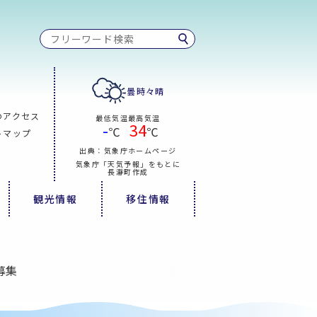
曇時々晴
のアクセス
最低気温
最高気温
-
34
℃
℃
トマップ
出典：気象庁ホームページ
気象庁「天気予報」をもとに
長瀞町作成
観光情報
移住情報
募集