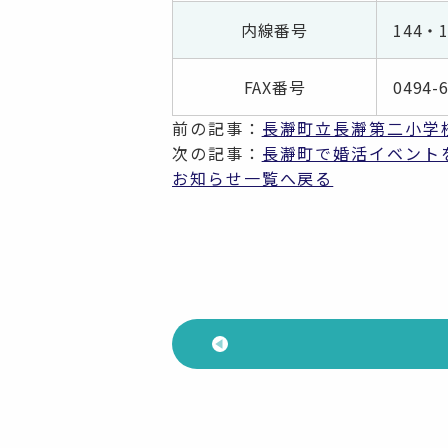
内線番号
144・1
FAX番号
0494-
前の記事：
長瀞町立長瀞第二小学
次の記事：
長瀞町で婚活イベント
お知らせ一覧へ戻る