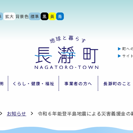
準
拡大
背景色
標準
黒
黃
青
町へ
サイ
明
くらし・健康・福祉
事業者の方へ
長瀞町のこと
お知らせ
令和６年能登半島地震による災害義援金の