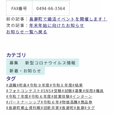
FAX番号
0494-66-3564
前の記事：
長瀞町で婚活イベントを開催します！
次の記事：
年末年始に向けたお知らせ
お知らせ一覧へ戻る
カテゴリ
募集
新型コロナウイルス情報
新着・お知らせ
タグ
#退職
#町長
#令和９年度
#令和８年度
#結果
#フォトコンテスト
#SNS
#受験
#試験
#募集
#採用
#職員
#令和７年度
#令和６年度
#就業体験
#インターン
#パートナーシップ
#令和６年
#物価高騰
#商品券
#長瀞町郷土資料館
#旧新井家
#長瀞町
#長瀞
#タグ