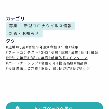
カテゴリ
募集
新型コロナウイルス情報
新着・お知らせ
タグ
#退職
#町長
#令和９年度
#令和８年度
#結果
#フォトコンテスト
#SNS
#受験
#試験
#募集
#採用
#職員
#令和７年度
#令和６年度
#就業体験
#インターン
#パートナーシップ
#令和６年
#物価高騰
#商品券
#長瀞町郷土資料館
#旧新井家
#長瀞町
#長瀞
#タグ
トップページへ戻る