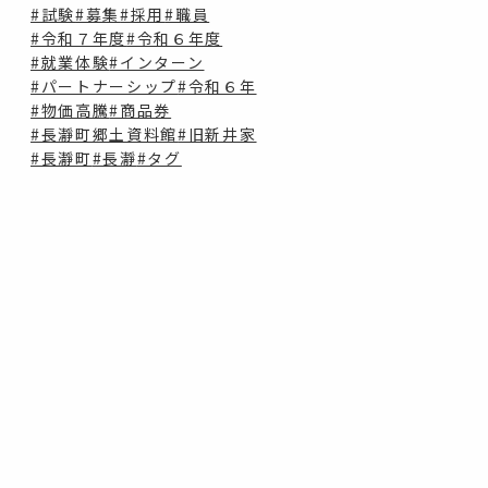
#試験
#募集
#採用
#職員
#令和７年度
#令和６年度
#就業体験
#インターン
#パートナーシップ
#令和６年
#物価高騰
#商品券
#長瀞町郷土資料館
#旧新井家
#長瀞町
#長瀞
#タグ