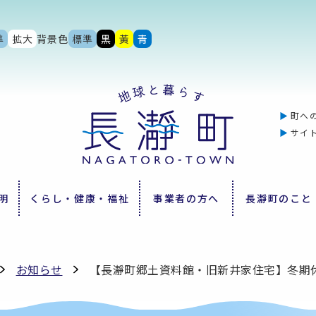
準
拡大
背景色
標準
黒
黃
青
町へ
サイ
明
くらし・健康・福祉
事業者の方へ
長瀞町のこと
お知らせ
【長瀞町郷土資料館・旧新井家住宅】冬期休