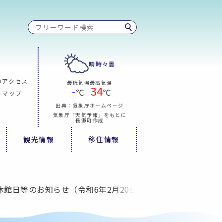
晴時々曇
のアクセス
最低気温
最高気温
-
34
℃
℃
トマップ
出典：気象庁ホームページ
気象庁「天気予報」をもとに
長瀞町作成
観光情報
移住情報
館日等のお知らせ（令和6年2月20日変更）