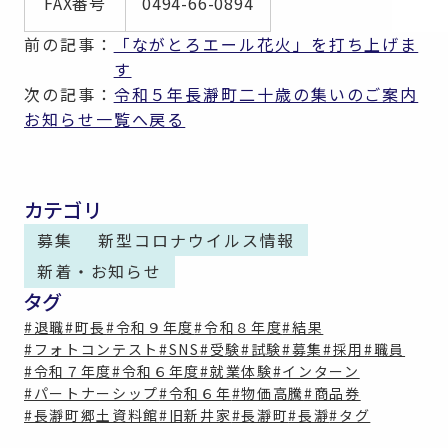
FAX番号
0494-66-0894
前の記事：
「ながとろエール花火」を打ち上げま
す
次の記事：
令和５年長瀞町二十歳の集いのご案内
お知らせ一覧へ戻る
カテゴリ
募集
新型コロナウイルス情報
新着・お知らせ
タグ
#退職
#町長
#令和９年度
#令和８年度
#結果
#フォトコンテスト
#SNS
#受験
#試験
#募集
#採用
#職員
#令和７年度
#令和６年度
#就業体験
#インターン
#パートナーシップ
#令和６年
#物価高騰
#商品券
#長瀞町郷土資料館
#旧新井家
#長瀞町
#長瀞
#タグ