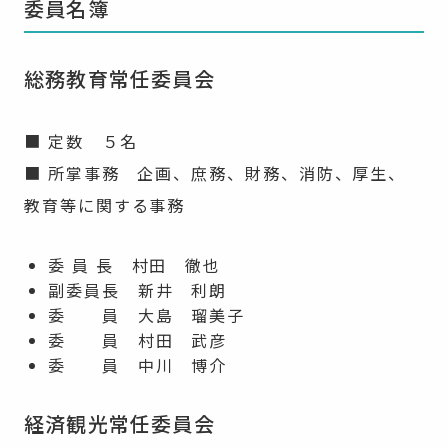
委員名簿
総務教育常任委員会
■ 定数 ５名
■ 所掌事務 企画、庶務、財務、消防、厚生、
教育等に関する事務
委 員 長 村田 徹也
副委員長 新井 利朗
委 員 大島 瑠美子
委 員 村田 武彦
委 員 中川 博介
経済観光常任委員会