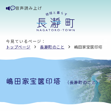
音声読み上げ
今見ているページ：
トップページ
長瀞町のこと
嶋田家宝篋印塔
嶋田家宝篋印塔
（長瀞町のこと）