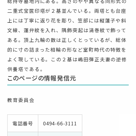
総持寺墓地内にある。高さのやや異なる同形式の
二重式宝篋印塔が２基並んでいる。両塔とも台座
上には丁寧に返り花を彫り、笠部には縦蓮子や斜
文線、蓮弁紋を入れ、隅飾突起は渦巻紋で飾って
ある。頂上九輪の数は正しくとっているが、総体
的に寸の詰まった相輪の形など室町時代の特徴を
よく現している。この２基は嶋田弾正夫妻の逆修
供養塔である。
このページの情報発信元
教育委員会
電話番号
0494-66-3111