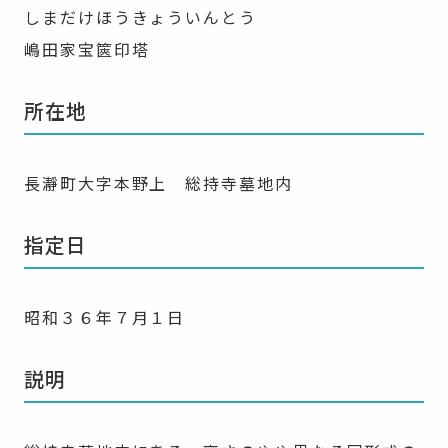
しまだけほうきょういんとう
嶋田家宝篋印塔
所在地
長瀞町大字本野上 総持寺墓地内
指定日
昭和３６年７月１日
説明