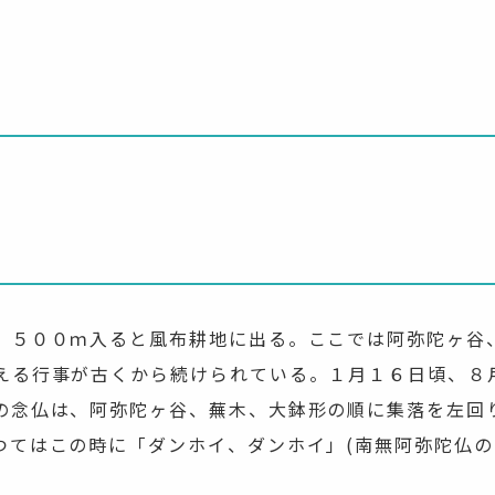
，５００ｍ入ると風布耕地に出る。ここでは阿弥陀ヶ谷
える行事が古くから続けられている。１月１６日頃、８
の念仏は、阿弥陀ヶ谷、蕪木、大鉢形の順に集落を左回
つてはこの時に「ダンホイ、ダンホイ」(南無阿弥陀仏の