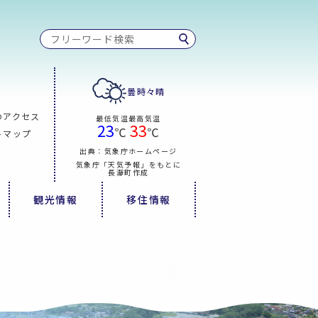
曇時々晴
のアクセス
最低気温
最高気温
23
33
℃
℃
トマップ
出典：気象庁ホームページ
気象庁「天気予報」をもとに
長瀞町作成
観光情報
移住情報