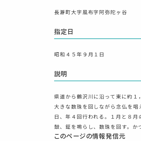
長瀞町大字風布字阿弥陀ヶ谷
指定日
昭和４５年９月１日
説明
県道から鶴沢川に沿って東に約１
大きな数珠を回しながら念仏を唱
日、年４回行われる。１月と８月
鼓、鉦を鳴らし、数珠を回す。か
このページの情報発信元