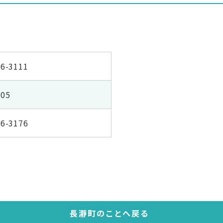
66-3111
05
66-3176
長瀞町のことへ戻る