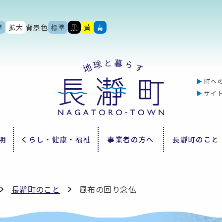
準
拡大
背景色
標準
黒
黃
青
町へ
サイ
明
くらし・健康・福祉
事業者の方へ
長瀞町のこと
長瀞町のこと
風布の回り念仏