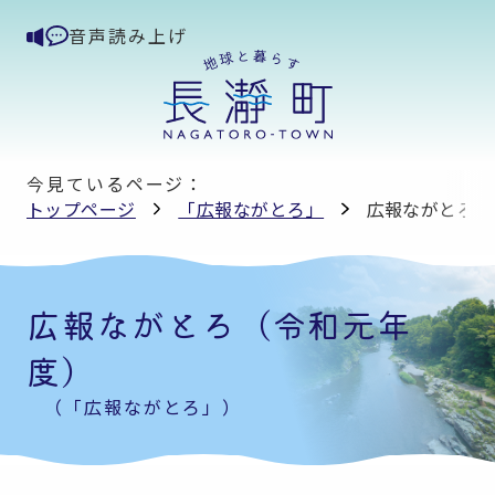
音声読み上げ
今見ているページ：
トップページ
「広報ながとろ」
広報ながとろ（
広報ながとろ（令和元年
度）
（「広報ながとろ」）