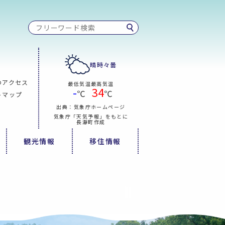
晴時々曇
のアクセス
最低気温
最高気温
-
34
℃
℃
トマップ
出典：気象庁ホームページ
気象庁「天気予報」をもとに
長瀞町作成
観光情報
移住情報