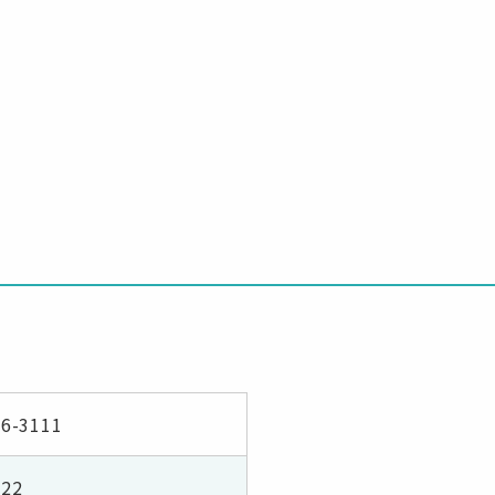
66-3111
22