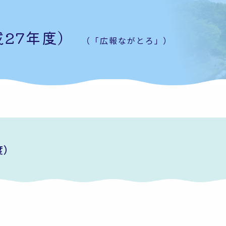
27年度）
（「広報ながとろ」）
度）