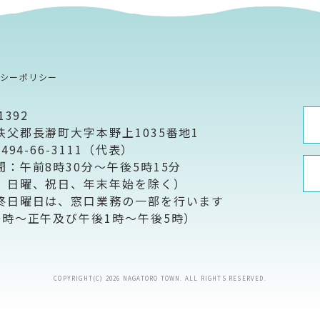
バシーポリシー
1392
秩父郡長瀞町大字本野上1035番地1
0494-66-3111（代表）
間：午前8時30分～午後5時15分
、日曜、祝日、年末年始を除く）
終日曜日は、窓口業務の一部を行います
9時～正午及び午後1時～午後5時）
COPYRIGHT(C) 2026 NAGATORO TOWN. ALL RIGHTS RESERVED.