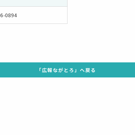
66-0894
「広報ながとろ」へ戻る