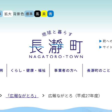
準
拡大
背景色
標準
黒
黃
青
町へ
サイ
明
くらし・健康・福祉
事業者の方へ
長瀞町のこと
「広報ながとろ」
広報ながとろ（平成27年度）