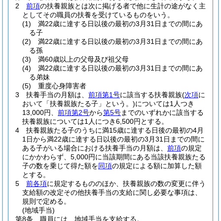
2
前項
の扶養親族とは次に掲げる者で他に生計の途がなく主
としてその職員の扶養を受けているものをいう。
(1)
満22歳に達する日以後の最初の3月31日までの間にあ
る子
(2)
満22歳に達する日以後の最初の3月31日までの間にあ
る孫
(3)
満60歳以上の父母及び祖父母
(4)
満22歳に達する日以後の最初の3月31日までの間にあ
る弟妹
(5)
重度心身障害者
3
扶養手当の月額は、
前項第1号
に該当する扶養親族
(
次項
に
おいて「扶養親族たる子」という。)
については1人つき
13,000円、
前項第2号
から
第5号
までのいずれかに該当する
扶養親族については1人につき6,500円とする。
4
扶養親族たる子のうちに満15歳に達する日後の最初の4月
1日から満22歳に達する日以後の最初の3月31日までの間に
ある子がいる場合における扶養手当の月額は、
前項
の規定
にかかわらず、5,000円に当該期間にある当該扶養親族たる
子の数を乗じて得た額を
同項
の規定による額に加算した額
とする。
5
前各項
に規定するもののほか、扶養親族の数の変更に伴う
支給額の改定その他扶養手当の支給に関し必要な事項は、
規則で定める。
(地域手当)
第8条
職員には、地域手当を支給する。