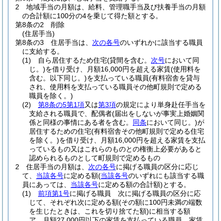
2
地域手当の月額は、給料、管理職手当及び扶養手当の月額
の合計額に100分の4を乗じて得た額とする。
第8条の2
削除
(住居手当)
第8条の3
住居手当は、
次の各号
のいずれかに該当する職員
に支給する。
(1)
自ら居住するため住宅
(貸間を含む。
次号
において同
じ。)
を借り受け、月額16,000円を超える家賃
(使用料を
含む。以下同じ。)
を支払っている職員
(有料宿舎を貸与
され、使用料を支払っている職員その他町規則で定める
職員を除く。)
(2)
第8条の5第1項
又は
第3項
の規定により単身赴任手当を
支給される職員で、配偶者
(届出をしないが事実上婚姻関
係と同様の事情にある者を含む。
同条
において同じ。)
が
居住するための住宅
(有料宿舎その他町規則で定める住宅
を除く。)
を借り受け、月額16,000円を超える家賃を支払
っているもの又はこれらのものとの権衡上必要があると
認められるものとして町規則で定めるもの
2
住居手当の月額は、
次の各号
に掲げる職員の区分に応じ
て、
当該各号
に定める額
(
当該各号
のいずれにも該当する職
員にあっては、
当該各号
に定める額の合計額)
とする。
(1)
前項第1号
に掲げる職員 次に掲げる職員の区分に応
じて、それぞれ次に定める額
(その額に100円未満の端数
を生じたときは、これを切り捨てた額)
に相当する額
ア
月額27,000円以下の家賃を支払っている職員 家賃