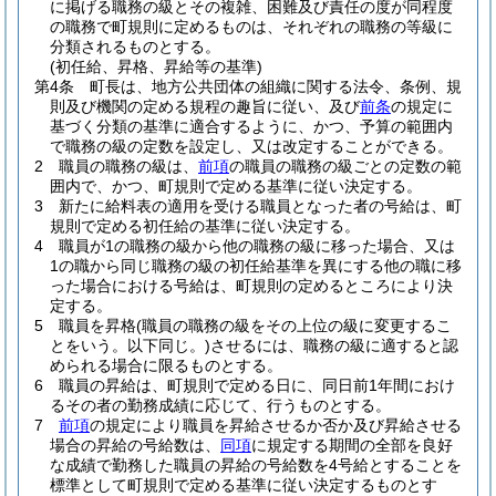
に掲げる職務の級とその複雑、困難及び責任の度が同程度
の職務で町規則に定めるものは、それぞれの職務の等級に
分類されるものとする。
(初任給、昇格、昇給等の基準)
第4条
町長は、地方公共団体の組織に関する法令、条例、規
則及び機関の定める規程の趣旨に従い、及び
前条
の規定に
基づく分類の基準に適合するように、かつ、予算の範囲内
で職務の級の定数を設定し、又は改定することができる。
2
職員の職務の級は、
前項
の職員の職務の級ごとの定数の範
囲内で、かつ、町規則で定める基準に従い決定する。
3
新たに給料表の適用を受ける職員となった者の号給は、町
規則で定める初任給の基準に従い決定する。
4
職員が1の職務の級から他の職務の級に移った場合、又は
1の職から同じ職務の級の初任給基準を異にする他の職に移
った場合における号給は、町規則の定めるところにより決
定する。
5
職員を昇格
(職員の職務の級をその上位の級に変更するこ
とをいう。以下同じ。)
させるには、職務の級に適すると認
められる場合に限るものとする。
6
職員の昇給は、町規則で定める日に、同日前1年間におけ
るその者の勤務成績に応じて、行うものとする。
7
前項
の規定により職員を昇給させるか否か及び昇給させる
場合の昇給の号給数は、
同項
に規定する期間の全部を良好
な成績で勤務した職員の昇給の号給数を4号給とすることを
標準として町規則で定める基準に従い決定するものとす