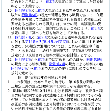
定めるところにより、
前2項
の規定に準じて算出した額を給
料として支給する。
10
附則第7項
又は
前項
の規定による給料を支給される職員
以外の
附則第5項
の規定の適用を受ける職員であって、任用
の事情を考慮して当該給料を支給される職員との権衡上必
要があると認められる職員には、当分の間、当該職員の受
ける給料月額のほか、規則で定めるところにより、
前3項
の
規定に準じて算出した額を給料として支給する。
11
附則第7項
又は
前2項
の規定による給料を支給される職員
に対する
第14条の7
(
第14条の4第4項
において準用する場合
を含む。)
の規定の適用については、これらの規定中「給
料」とあるのは、「給料と附則第7項、第9項及び第10項の
規定により支給される給料の額との合計額」とする。
12
附則第5項
から
前項
までに定めるもののほか、
附則第5項
の規定による給料月額、
附則第7項
の規定による給料その他
附則第5項
から
前項
までの規定の施行に関し必要な事項は、
規則で定める。
附
則
(昭和26年
条例第25号)
抄
1
この条例は、公布の日から施行し、第16条及び附則の改
正規定以外の規定は昭和26年10月1日から適用する。
2
職員の昭和26年10月1日における職務の級は、改正前の職
員の給与に関する条例の適用により切替日においてその者
が属していた職務の級としその者の切替日における号給は
改正前の条例の適用により切替日においてその者が受けて
いた給料月額に対応するこの条例の附則別表に掲げる新給