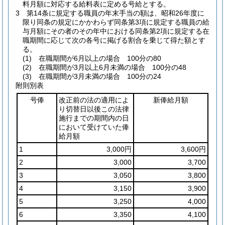
料月額に対応する給料表に定める号給とする。
3
第14条に規定する職員の年末手当の額は、昭和26年度に
限り同条の規定にかかわらず同条第3項に規定する職員の給
与月額にその者のその年中における同条第2項に規定する在
職期間に応じて次の各号に掲げる割合を乗じて得た額とす
る。
(1)
在職期間が6月以上の場合 100分の80
(2)
在職期間が3月以上6月未満の場合 100分の48
(3)
在職期間が3月未満の場合 100分の24
附則別表
号俸
改正前の法の適用によ
新俸給月額
り切替日以後この法律
施行までの期間内の日
において受けていた俸
給月額
1
3,000円
3,600円
2
3,000
3,700
3
3,050
3,800
4
3,150
3,900
5
3,250
4,000
6
3,350
4,100