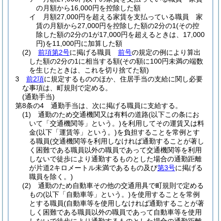
の月額から16,000円を控除した額
イ
月額27,000円を超える家賃を支払っている職員 家
賃の月額から27,000円を控除した額の2分の1
(その控
除した額の2分の1が17,000円を超えるときは、17,000
円)
を11,000円に加算した額
(2)
前項第2号
に掲げる職員
前号
の規定の例により算出
した額の2分の1に相当する額
(その額に100円未満の端数
を生じたときは、これを切り捨てた額)
3
前2項
に規定するもののほか、住居手当の支給に関し必要
な事項は、町規則で定める。
(通勤手当)
第8条の4
通勤手当は、次に掲げる職員に支給する。
(1)
通勤のため交通機関又は有料の道路
(以下この条にお
いて「交通機関等」という。)
を利用してその運賃又は料
金
(以下「運賃等」という。)
を負担することを常例とす
る職員
(交通機関等を利用しなければ通勤することが著し
く困難である職員以外の職員であって交通機関等を利用
しないで徒歩により通勤するものとした場合の通勤距離
が片道2キロメートル未満であるもの及び
第3号
に掲げる
職員を除く。)
(2)
通勤のため自動車その他の交通用具で町規則で定める
もの
(以下「自動車等」という。)
を使用することを常例
とする職員
(自動車等を使用しなければ通勤することが著
しく困難である職員以外の職員であって自動車等を使用