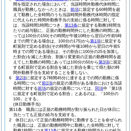
間を指定された場合において、当該時間外勤務代休時間に
職員が勤務しなかったときは、
前項
に規定する60時間を超
えて勤務した全時間のうち当該時間外勤務代休時間の指定
に代えられた時間外勤務手当の支給に係る時間に対して
は、当該時間1時間につき、
第13条
に規定する勤務1時間当
たりの給与額に、正規の勤務時間外にした勤務の時間にあ
っては100分の150
(その時間が午後10時から翌日の午前5時
までの間である場合は、100分の175)
から
第1項
に規定する
町規則で定める割合
(その時間が午後10時から翌日の午前5
時までの間である場合は、その割合に100分の25を加算し
た割合)
を減じた割合、割振り変更前の正規の勤務時間を超
えてした勤務の時間にあっては100分の50から
第3項
に規定
する町規則で定める割合を減じた割合を乗じて得た額の時
間外勤務手当を支給することを要しない。
6
第2項
に規定する7時間45分に達するまでの間の勤務に係
る時間について
前2項
の規定の適用がある場合における当該
時間に対する
前項
の規定の適用については、
同項
中「第1項
に規定する町規則で定める割合」とあるのは、「100分の
100」とする。
(休日勤務手当)
第11条
職員には正規の勤務時間が割り振られた日が休日に
当たっても正規の給与を支給する。
2
休日において正規の勤務時間中に勤務することを命ぜられ
た職員には、正規の勤務時間中に勤務した全時間に対して
勤務1時間につき
第13条
に規定する勤務1時間当たりの給与