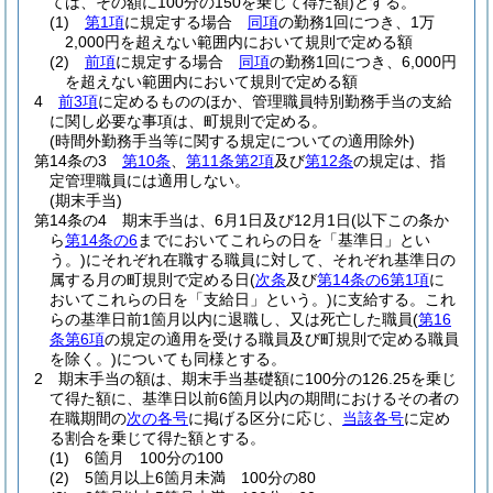
ては、その額に100分の150を乗じて得た額)
とする。
(1)
第1項
に規定する場合
同項
の勤務1回につき、1万
2,000円を超えない範囲内において規則で定める額
(2)
前項
に規定する場合
同項
の勤務1回につき、6,000円
を超えない範囲内において規則で定める額
4
前3項
に定めるもののほか、管理職員特別勤務手当の支給
に関し必要な事項は、町規則で定める。
(時間外勤務手当等に関する規定についての適用除外)
第14条の3
第10条
、
第11条第2項
及び
第12条
の規定は、指
定管理職員には適用しない。
(期末手当)
第14条の4
期末手当は、6月1日及び12月1日
(以下この条か
ら
第14条の6
までにおいてこれらの日を「基準日」とい
う。)
にそれぞれ在職する職員に対して、それぞれ基準日の
属する月の町規則で定める日
(
次条
及び
第14条の6第1項
に
おいてこれらの日を「支給日」という。)
に支給する。
これ
らの基準日前1箇月以内に退職し、又は死亡した職員
(
第16
条第6項
の規定の適用を受ける職員及び町規則で定める職員
を除く。)
についても同様とする。
2
期末手当の額は、期末手当基礎額に100分の126.25を乗じ
て得た額に、基準日以前6箇月以内の期間におけるその者の
在職期間の
次の各号
に掲げる区分に応じ、
当該各号
に定め
る割合を乗じて得た額とする。
(1)
6箇月 100分の100
(2)
5箇月以上6箇月未満 100分の80