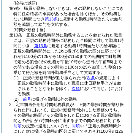
(給与の減額)
第9条
職員が勤務しないときは、その勤務しないことにつき
特に任命権者の承認があった場合を除くほか、その勤務し
ない1時間につき
第13条
に規定する勤務1時間当たりの給与
額を減額して給与を支給する。
(時間外勤務手当)
第10条
正規の勤務時間外に勤務することを命ぜられた職員
には、正規の勤務時間外に勤務した全時間に対して勤務1時
間につき、
第13条
に規定する勤務1時間当たりの給与額に
正規の勤務時間外にした次に掲げる勤務の区分に応じてそ
れぞれ100分の125から100分の150までの範囲内で町規則
で定める割合
(その勤務が午後10時から翌日の午前5時まで
の間である場合はその割合に100分の25を加算した割合)
を
乗じて得た額を時間外勤務手当として支給する。
(1)
正規の勤務時間が割り振られた日
(
次条
の規定により
正規の勤務時間中に勤務した職員に休日勤務手当が支給
されることとなる日を除く。
次項
において同じ。)
におけ
る勤務
(2)
前号
に掲げる勤務以外の勤務
2
定年前再任用短時間勤務職員が、正規の勤務時間が割り振
られた日において、正規の勤務時間外にした勤務のうち、
その勤務の時間とその勤務をした日における正規の勤務時
間との合計が7時間45分に達するまでの間の勤務に対する
前項
の規定の適用については、
同項
中「正規の勤務時間外
にした次に掲げる勤務の区分に応じてそれぞれ100分の125