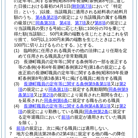
の定年等に関する条例
(昭和59年長瀞町条例第8号)
)
に達し
た日後における最初の4月1日
(
附則第7項
において「特定
日」という。)
以後、当該職員に適用される給料表の給料月
額のうち、
第4条第2項
の規定により当該職員の属する職務
の級並びに
同条第3項
、
第4項
、
第7項
及び
第8項
の規定によ
り当該職員の受ける号給に応じた額に100分の70を乗じて
得た額
(当該額に、50円未満の端数を生じたときはこれを切
り捨て、50円以上100円未満の端数を生じたときはこれを
100円に切り上げるものとする。)
とする。
(1)
臨時的に任用される職員その他の法律により任期を定
めて任用される職員及び非常勤職員
(2)
長瀞町職員の定年等に関する条例等の一部を改正する
等の条例
(令和4年長瀞町条例第22号)
第1条の規定による
改正前の長瀞町職員の定年等に関する条例
(昭和59年長瀞
町条例第8号)
第3条第1号に掲げる職員に相当する職員
(3)
長瀞町職員の定年等に関する条例第9条第1項
又は
第2
項
の規定により
同条第1項
に規定する異動期間
(
同条例第9
条第1項
又は
第2項
の規定により延長された期間を含む。)
を延長された
同条例第6条
に規定する職を占める職員
(4)
長瀞町職員の定年等に関する条例第4条第1項
又は
第2
項
の規定により勤務している職員
(
同条例第2条
に規定す
る定年退職日において
前項
の規定が適用されていた職員
を除く。)
6
前項
の規定は、次に掲げる職員には適用しない。
7
地方公務員法第28条の2第4項に規定する他の職への降任