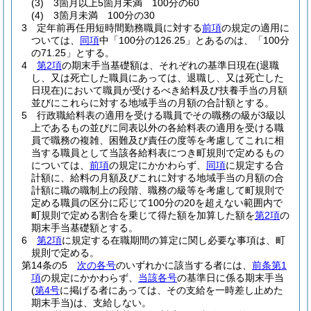
(3)
3箇月以上5箇月未満 100分の60
(4)
3箇月未満 100分の30
3
定年前再任用短時間勤務職員に対する
前項
の規定の適用に
ついては、
同項
中「100分の126.25」とあるのは、「100分
の71.25」とする。
4
第2項
の期末手当基礎額は、それぞれの基準日現在
(退職
し、又は死亡した職員にあっては、退職し、又は死亡した
日現在)
において職員が受けるべき給料及び扶養手当の月額
並びにこれらに対する地域手当の月額の合計額とする。
5
行政職給料表の適用を受ける職員でその職務の級が3級以
上であるもの並びに同表以外の各給料表の適用を受ける職
員で職務の複雑、困難及び責任の度等を考慮してこれに相
当する職員として当該各給料表につき町規則で定めるもの
については、
前項
の規定にかかわらず、
同項
に規定する合
計額に、給料の月額及びこれに対する地域手当の月額の合
計額に職の職制上の段階、職務の級等を考慮して町規則で
定める職員の区分に応じて100分の20を超えない範囲内で
町規則で定める割合を乗じて得た額を加算した額を
第2項
の
期末手当基礎額とする。
6
第2項
に規定する在職期間の算定に関し必要な事項は、町
規則で定める。
第14条の5
次の各号
のいずれかに該当する者には、
前条第1
項
の規定にかかわらず、
当該各号
の基準日に係る期末手当
(
第4号
に掲げる者にあっては、その支給を一時差し止めた
期末手当)
は、支給しない。