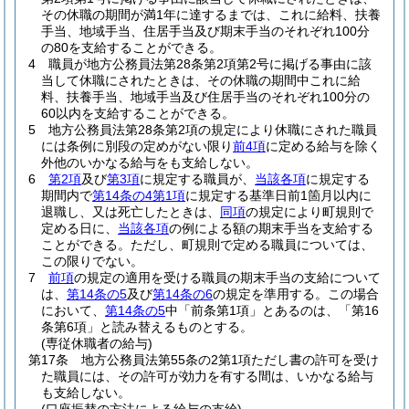
その休職の期間が満1年に達するまでは、これに給料、扶養
手当、地域手当、住居手当及び期末手当のそれぞれ100分
の80を支給することができる。
4
職員が地方公務員法第28条第2項第2号に掲げる事由に該
当して休職にされたときは、その休職の期間中これに給
料、扶養手当、地域手当及び住居手当のそれぞれ100分の
60以内を支給することができる。
5
地方公務員法第28条第2項の規定により休職にされた職員
には条例に別段の定めがない限り
前4項
に定める給与を除く
外他のいかなる給与をも支給しない。
6
第2項
及び
第3項
に規定する職員が、
当該各項
に規定する
期間内で
第14条の4第1項
に規定する基準日前1箇月以内に
退職し、又は死亡したときは、
同項
の規定により町規則で
定める日に、
当該各項
の例による額の期末手当を支給する
ことができる。
ただし、町規則で定める職員については、
この限りでない。
7
前項
の規定の適用を受ける職員の期末手当の支給について
は、
第14条の5
及び
第14条の6
の規定を準用する。
この場合
において、
第14条の5
中「前条第1項」とあるのは、「第16
条第6項」と読み替えるものとする。
(専従休職者の給与)
第17条
地方公務員法第55条の2第1項ただし書の許可を受け
た職員には、その許可が効力を有する間は、いかなる給与
も支給しない。