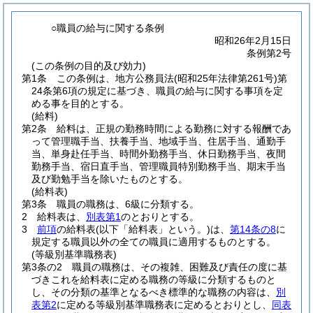
○職員の給与に関する条例
昭和26年2月15日
条例第2号
(この条例の目的及び効力)
第1条
この条例は、地方公務員法
(昭和25年法律第261号)
第
24条第6項の規定に基づき、職員の給与に関する事項を定
める事を目的とする。
(給料)
第2条
給料は、正規の勤務時間による勤務に対する報酬であ
って管理職手当、扶養手当、地域手当、住居手当、通勤手
当、単身赴任手当、時間外勤務手当、休日勤務手当、夜間
勤務手当、宿日直手当、管理職員特別勤務手当、期末手当
及び勤勉手当を除いたものとする。
(給料表)
第3条
職員の職務は、6級に分類する。
2
給料表は、
別表第1
のとおりとする。
3
前項
の給料表
(以下「給料表」という。)
は、
第14条の8
に
規定する職員以外の全ての職員に適用するものとする。
(等級別基準職務表)
第3条の2
職員の職務は、その複雑、困難及び責任の度に基
づきこれを給料表に定める職務の等級に分類するものと
し、その分類の基準となるべき標準的な職務の内容は、
別
表第2
に定める等級別基準職務表に定めるとおりとし、
同表