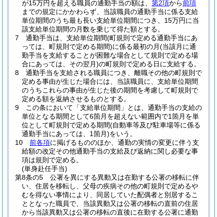
が15万円を超える職員の通勤手当の額は、
第2項
から
前項
までの規定にかかわらず、当該職員の通勤手当に係る支給
単位期間のうち最も長い支給単位期間につき、15万円に当
該支給単位期間の月数を乗じて得た額とする。
7
通勤手当は、支給単位期間
(町規則で定める通勤手当にあ
っては、町規則で定める期間)
に係る最初の月
(当該月に通
勤手当を支給することが困難な場合として規則で定める場
合にあっては、その翌月)
の町規則で定める日に支給する。
8
通勤手当を支給される職員につき、離職その他の町規則で
定める事由が生じた場合には、当該職員に、支給単位期間
のうちこれらの事由が生じた後の期間を考慮して町規則で
定める額を返納させるものとする。
9
この条において「支給単位期間」とは、通勤手当の支給の
単位となる期間として6箇月を超えない範囲内で1箇月を単
位として町規則で定める期間
(自動車等及び駐車場等に係る
通勤手当にあっては、1箇月)
をいう。
10
前各項
に掲げるもののほか、通勤の実情の変更に伴う支
給額の改定その他通勤手当の支給及び返納に関し必要な事
項は規則で定める。
(単身赴任手当)
第8条の5
公署を異にする異動又は在勤する公署の移転に伴
い、住居を移転し、父母の疾病その他の町規則で定めるや
むを得ない事情により、同居していた配偶者と別居するこ
ととなった職員で、当該異動又は公署の移転の直前の住居
から当該異動又は公署の移転の直後に在勤する公署に通勤