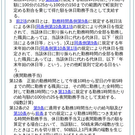
額に100分の125から100分の150までの範囲内で町規則で
定める割合を乗じて得た額を休日勤務手当として支給す
る。
3
前2項
の休日とは、
勤務時間条例第9条
に規定する祝日法
による休日
(
同条例第10条第1項
の規定により代休日を指定
されて、当該休日に割り振られた勤務時間の全部を勤務し
た職員にあっては、当該休日に代わる代休日。以下「祝日
法による休日等」という。)
又は
同条例第9条
に規定する年
末年始の休日
(
同条例第10条第1項
の規定により代休日を指
定されて、当該休日に割り振られた勤務時間の全部を勤務
した職員にあっては、当該休日に代わる代休日。以下「年
末年始の休日等」という。)
その他町規則で定める日をい
う。
(夜間勤務手当)
第12条
正規の勤務時間として午後10時から翌日の午前5時
までの間に勤務する職員には、その間に勤務した全時間に
対して勤務1時間につき
第13条
に規定する勤務1時間当たり
の給与額の100分の25を夜間勤務手当として支給する。
(端数計算)
第12条の2
第9条
に適用する勤務1時間当たりの給与額及び
第10条
から
前条
までの規定により勤務1時間につき支給す
る時間外勤務手当、休日勤務手当又は夜間勤務手当の額を
算定する場合において、当該額に、50銭未満の端数が生じ
たときはこれを切り捨て、50銭以上1円未満の端数を生じ