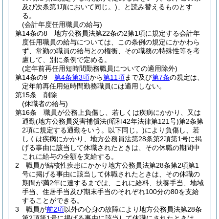
及び次条第1項において同じ。)
」と読み替えるものとす
る。
(会計年度任用職員の給与)
第14条の8
地方公務員法第22条の2第1項に規定する会計年
度任用職員の給与については、この条例の規定にかかわら
ず、常勤の職員の給与との権衡、その職務の特殊性等を考
慮して、別に条例で定める。
(定年前再任用短時間勤務職員についての適用除外)
第14条の9
第4条第3項
から
第11項
まで及び
第7条
の規定は、
定年前再任用短時間勤務職員には適用しない。
第15条
削除
(休職者の給与)
第16条
職員が公務上負傷し、若しくは疾病にかかり、又は
通勤
(地方公務員災害補償法
(昭和42年法律第121号)
第2条第
2項に規定する通勤をいう。以下同じ。)
により負傷し、若
しくは疾病にかかり、地方公務員法第28条第2項第1号に掲
げる事由に該当して休職されたときは、その休職の期間中
これに給与の全額を支給する。
2
職員が結核性疾患にかかり地方公務員法第28条第2項第1
号に掲げる事由に該当して休職されたときは、その休職の
期間が満2年に達するまでは、これに給料、扶養手当、地域
手当、住居手当及び期末手当のそれぞれ100分の80を支給
することができる。
3
職員が
前2項
以外の心身の故障により地方公務員法第28条
第2項第1号に掲げる事由に該当して休職にされたときは、