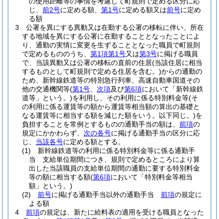
の使用距離等の事情を考慮して町規則で定める区分に応
じ、
前2号
に定める額、
第1号
に定める額又は
前号
に定め
る額
3
公署を異にする異動又は在勤する公署の移転に伴い、所在
する地域を異にする公署に在勤することとなったことによ
り、通勤の実情に変更を生ずることとなった職員で町規則
で定めるもののうち、
第1項第1号
又は
第3号
に掲げる職員
で、当該異動又は公署の移転の直前の住居
(当該住居に相当
するものとして町規則で定める住居を含む。)
からの通勤の
ため、新幹線鉄道等の特別急行列車、高速自動車国道その
他の交通機関等
(
第1号
、
次項
及び
第6項
において「新幹線鉄
道等」という。)
を利用し、その利用に係る特別料金等
(そ
の利用に係る運賃等の額から運賃等相当額の算出の基礎と
なる運賃等に相当する額を減じた額をいう。以下同じ。)
を
負担することを常例とするものの通勤手当の額は、
前項
の
規定にかかわらず、
次の各号
に掲げる通勤手当の区分に応
じ、
当該各号
に定める額とする。
(1)
新幹線鉄道等の利用に係る特別料金等に係る通勤手
当 支給単位期間につき、規則で定めるところにより算
出した当該職員の支給単位期間の通勤に要する特別料金
等の額に相当する額
(
第6項
において「特別料金等相当
額」という。)
(2)
前号
に掲げる通勤手当以外の通勤手当
前項
の規定に
よる額
4
前項
の規定は、新たに給料表の適用を受ける職員となった