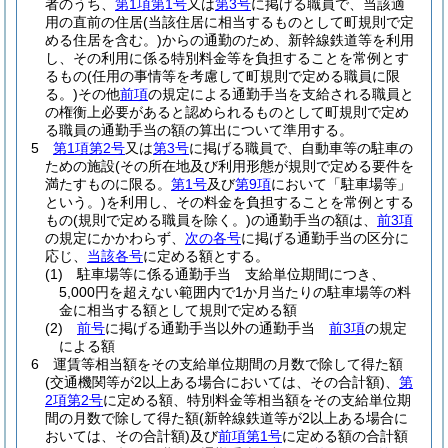
者のうち、
第1項第1号
又は
第3号
に掲げる職員で、当該適
用の直前の住居
(当該住居に相当するものとして町規則で定
める住居を含む。)
からの通勤のため、新幹線鉄道等を利用
し、その利用に係る特別料金等を負担することを常例とす
るもの
(任用の事情等を考慮して町規則で定める職員に限
る。)
その他
前項
の規定による通勤手当を支給される職員と
の権衡上必要があると認められるものとして町規則で定め
る職員の通勤手当の額の算出について準用する。
5
第1項第2号
又は
第3号
に掲げる職員で、自動車等の駐車の
ための施設
(その所在地及び利用形態が規則で定める要件を
満たすものに限る。
第1号
及び
第9項
において「駐車場等」
という。)
を利用し、その料金を負担することを常例とする
もの
(規則で定める職員を除く。)
の通勤手当の額は、
前3項
の規定にかかわらず、
次の各号
に掲げる通勤手当の区分に
応じ、
当該各号
に定める額とする。
(1)
駐車場等に係る通勤手当 支給単位期間につき、
5,000円を超えない範囲内で1か月当たりの駐車場等の料
金に相当する額として規則で定める額
(2)
前号
に掲げる通勤手当以外の通勤手当
前3項
の規定
による額
6
運賃等相当額をその支給単位期間の月数で除して得た額
(交通機関等が2以上ある場合においては、その合計額)
、
第
2項第2号
に定める額、特別料金等相当額をその支給単位期
間の月数で除して得た額
(新幹線鉄道等が2以上ある場合に
おいては、その合計額)
及び
前項第1号
に定める額の合計額