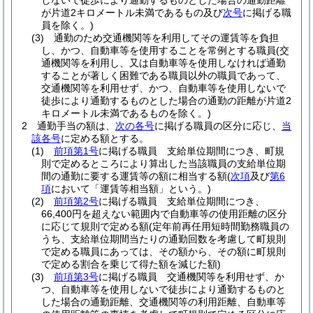
しないで徒歩により通勤するものとした場合の通勤距離
が片道2キロメートル未満であるもの及び
次号
に掲げる職
員を除く。)
(3)
通勤のため交通機関等を利用してその運賃等を負担
し、かつ、自動車等を使用することを常例とする職員
(交
通機関等を利用し、又は自動車等を使用しなければ通勤
することが著しく困難である職員以外の職員であって、
交通機関等を利用せず、かつ、自動車等を使用しないで
徒歩により通勤するものとした場合の通勤の距離が片道2
キロメートル未満であるものを除く。)
2
通勤手当の額は、
次の各号
に掲げる職員の区分に応じ、
当
該各号
に定める額とする。
(1)
前項第1号
に掲げる職員 支給単位期間につき、町規
則で定めるところにより算出した当該職員の支給単位期
間の通勤に要する運賃等の額に相当する額
(
次項
及び
第6
項
において「運賃等相当額」という。)
(2)
前項第2号
に掲げる職員 支給単位期間につき、
66,400円を超えない範囲内で自動車等の使用距離の区分
に応じて規則で定める額
(定年前再任用短時間勤務職員の
うち、支給単位期間当たりの通勤回数を考慮して町規則
で定める職員にあっては、その額から、その額に町規則
で定める割合を乗じて得た額を減じた額)
(3)
前項第3号
に掲げる職員 交通機関等を利用せず、か
つ、自動車等を使用しないで徒歩により通勤するものと
した場合の通勤距離、交通機関等の利用距離、自動車等