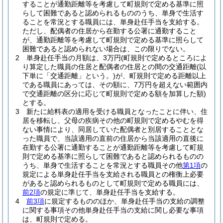
することが通勤距離等を考慮して町規則で定める基準に照
らして困難であると認められるもののうち、単身で生活す
ることを常況とする職員には、単身赴任手当を支給する。
ただし、配偶者の住居から在勤する公署に通勤すること
が、通勤距離等を考慮して町規則で定める基準に照らして
困難であると認められない場合は、この限りでない。
2
単身赴任手当の月額は、3万円
(町規則で定めるところによ
り算定した職員の住居と配偶者の住居との間の交通距離
(以
下単に「交通距離」という。)
が、町規則で定める距離以上
である職員にあっては、その額に、7万円を超えない範囲内
で交通距離の区分に応じて町規則で定める額を加算した額)
とする。
3
新たに給料表の適用を受ける職員となったことに伴い、住
居を移転し、父母の疾病その他の町規則で定めるやむを得
ない事情により、同居していた配偶者と別居することとな
った職員で、当該適用の直前の住居から当該適用の直後に
在勤する公署に通勤することが通勤距離等を考慮して町規
則で定める基準に照らして困難であると認められるものの
うち、単身で生活することを常況とする職員その他
第1項
の
規定による単身赴任手当を支給される職員との権衡上必要
があると認められるものとして町規則で定める職員には、
前2項
の規定に準じて、単身赴任手当を支給する。
4
前3項
に規定するもののほか、単身赴任手当の支給の調整
に関する事項その他単身赴任手当の支給に関し必要な事項
は、町規則で定める。