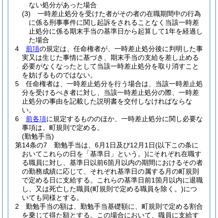
ない処分があった場合
(3)
一時差止処分を受けた者がその者の在職期間中の行為
に係る刑事事件に関し起訴をされることなく当該一時差
止処分に係る期末手当の基準日から起算して1年を経過し
た場合
4
前項
の規定は、任命権者が、一時差止処分後に判明した事
実又は生じた事情に基づき、期末手当の支給を差し止める
必要がなくなったとして当該一時差止処分を取り消すこと
を妨げるものではない。
5
任命権者は、一時差止処分を行う場合は、当該一時差止処
分を受けるべき者に対し、当該一時差止処分の際、一時差
止処分の事由を記載した説明書を交付しなければならな
い。
6
前各項
に規定するもののほか、一時差止処分に関し必要な
事項は、町規則で定める。
(勤勉手当)
第14条の7
勤勉手当は、6月1日及び12月1日
(以下この条に
おいてこれらの日を「基準日」という。)
にそれぞれ在職す
る職員に対し、基準日以前6箇月以内の期間におけるその者
の勤務成績に応じて、それぞれ基準日の属する月の町規則
で定める日に支給する。
これらの基準日前1箇月以内に退職
し、又は死亡した職員
(町規則で定める職員を除く。)
につ
いても同様とする。
2
勤勉手当の額は、勤勉手当基礎額に、町規則で定める割合
を乗じて得た額とする。
この場合において、職員に支給す