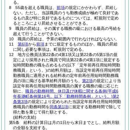
る。
8
55歳を超える職員は、
前項
の規定にかかわらず、昇給し
ない。
ただし、当該職員のうち勤務成績が極めて良好であ
るもの及び特に良好であるものについては、町規則で定め
るところにより昇給させることができる。
9
職員の昇給は、その属する職務の級における最高の号給を
超えて行うことができない。
10
職員の昇給は、予算の範囲内で行わなければならない。
11
第6項
から
前項
までに規定するもののほか、職員の昇給
に関し必要な事項は、町規則で定める。
12
地方公務員法第22条の4第1項又は第22条の5第1項の規
定により採用された職員で同法第22条の4第1項に規定する
短時間勤務の職を占めるもの
(以下「定年前再任用短時間勤
務職員」という。)
の給料月額は、当該定年前再任用短時間
勤務職員に適用される給料表の定年前再任用短時間勤務職
員の項に掲げる基準給料月額のうち、
第2項
の規定により当
該定年前再任用短時間勤務職員の属する職務の級に応じた
額に、
職員の勤務時間、休日及び休暇に関する条例
(平成6
年長瀞町条例第16号。以下「勤務時間条例」という。)
第2
条第3項
の規定により定められた当該定年前再任用短時間勤
務職員の勤務時間を
同条第1項
に規定する勤務時間で除して
得た数を乗じて得た額とする。
(給料の支給)
第5条
給料の計算日は月の1日から末日までとし、給料月額
の全額を支給する。