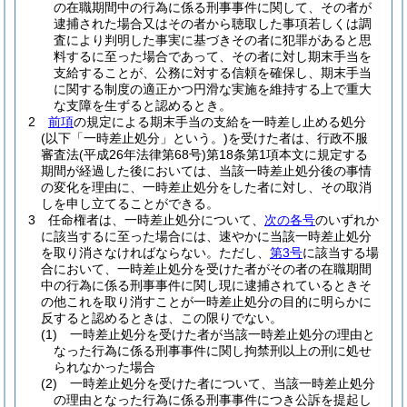
の在職期間中の行為に係る刑事事件に関して、その者が
逮捕された場合又はその者から聴取した事項若しくは調
査により判明した事実に基づきその者に犯罪があると思
料するに至った場合であって、その者に対し期末手当を
支給することが、公務に対する信頼を確保し、期末手当
に関する制度の適正かつ円滑な実施を維持する上で重大
な支障を生ずると認めるとき。
2
前項
の規定による期末手当の支給を一時差し止める処分
(以下「一時差止処分」という。)
を受けた者は、行政不服
審査法
(平成26年法律第68号)
第18条第1項本文に規定する
期間が経過した後においては、当該一時差止処分後の事情
の変化を理由に、一時差止処分をした者に対し、その取消
しを申し立てることができる。
3
任命権者は、一時差止処分について、
次の各号
のいずれか
に該当するに至った場合には、速やかに当該一時差止処分
を取り消さなければならない。
ただし、
第3号
に該当する場
合において、一時差止処分を受けた者がその者の在職期間
中の行為に係る刑事事件に関し現に逮捕されているときそ
の他これを取り消すことが一時差止処分の目的に明らかに
反すると認めるときは、この限りでない。
(1)
一時差止処分を受けた者が当該一時差止処分の理由と
なった行為に係る刑事事件に関し拘禁刑以上の刑に処せ
られなかった場合
(2)
一時差止処分を受けた者について、当該一時差止処分
の理由となった行為に係る刑事事件につき公訴を提起し