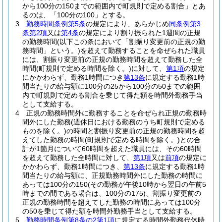
から100分の150までの範囲内で町規則で定める割合」とあ
るのは、「100分の100」とする。
3
勤務時間条例第5条
の規定により、あらかじめ
同条例第3
条第2項
又は
第4条
の規定により割り振られた1週間の正規
の勤務時間
(以下この条において「割振り変更前の正規の勤
務時間」という。)
を超えて勤務することを命ぜられた職員
には、割振り変更前の正規の勤務時間を超えて勤務した全
時間
(町規則で定める時間を除く。)
に対して、
第1項
の規定
にかかわらず、勤務1時間につき
第13条
に規定する勤務1時
間当たりの給与額に100分の25から100分の50までの範囲
内で町規則で定める割合を乗じて得た額を時間外勤務手当
として支給する。
4
正規の勤務時間外に勤務することを命ぜられ正規の勤務時
間外にした勤務
(週休日における勤務のうち町規則で定める
ものを除く。)
の時間と割振り変更前の正規の勤務時間を超
えてした勤務の時間
(町規則で定める時間を除く。)
との合
計が1箇月について60時間を超えた職員には、その60時間
を超えて勤務した全時間に対して、
第1項
又は
前項
の規定に
かかわらず、勤務1時間につき、
第13条
に規定する勤務1時
間当たりの給与額に、正規勤務時間外にした勤務の時間に
あっては100分の150
(その勤務が午後10時から翌日の午前5
時までの間である場合は、100分の175)
、割振り変更前の
正規の勤務時間を超えてした勤務の時間にあっては100分
の50を乗じて得た額を時間外勤務手当として支給する。
5
勤務時間条例第8条の2第1項
に規定する時間外勤務代休時