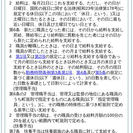
2
給料は、毎月21日にこれを支給する。
ただし、その日が
日曜日、国民の祝日に関する法律
(昭和23年法律第178号)
に
規定する休日
(以下この項において「休日」という。)
又は
土曜日に当たるときは、その日前において、その日に最も
近い日曜日、休日及び土曜日でない日とする。
第6条
新たに職員となった者には、その日から給料を支給し
昇給、降給等により給料額に異動を生じた者にはその日か
ら新たに定められた給料を支給する。
2
職員が離職したときは、その日まで給料を支給する。
3
職員が死亡したときは、その月まで給料を支給する。
4
第1項
又は
第2項
の規定により給料を支給する場合であっ
て月の初日から支給するとき以外のとき又は月の末日まで
支給するとき以外のときは、その給料額は、その月の現日
数から
勤務時間条例第3条第1項
、
第4条
及び
第5条
の規定に
基づく週休日
(以下「週休日」という。)
の日数を差し引い
た日数を基礎として日割りによって計算する。
(管理職手当)
第6条の2
管理職手当は、管理又は監督の地位にある職員の
うち町規則で指定するものにある職員
(以下「指定管理職
員」という。)
に、その職務の特殊性に基づき町規則で定め
る基準に従い支給する。
2
管理職手当の額は、その職員の受ける給料月額の100分の
20を超えない範囲内で町規則で定める。
(扶養手当)
第7条
扶養手当は扶養親族のある職員に対して支給する。