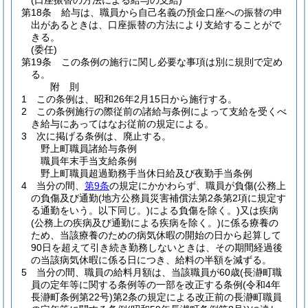
(口座振替の方法による給与の支給)
第18条
給与は、職員から自己名義の預金口座への振替の申
出があるときは、口座振替の方法により支給することがで
きる。
(委任)
第19条
この条例の施行に関し必要な事項は別に規則で定め
る。
附
則
1
この条例は、昭和26年2月15日から施行する。
2
この条例施行の際従前の諸給与条例によって支給を受くべ
き給与にあってはなお従前の規定による。
3
次に掲げる条例は、廃止する。
野上町職員諸給与条例
職員年末手当支給条例
野上町職員超過勤務手当休日給及び夜勤手当条例
4
当分の間、
第9条
の規定にかかわらず、職員が負傷
(公務上
の負傷及び通勤
(地方公務員災害補償法第2条第2項に規定す
る通勤をいう。以下同じ。)
による負傷を除く。)
又は疾病
(公務上の疾病及び通勤による疾病を除く。)
に係る療養の
ため、当該療養のための病気休暇の開始の日から起算して
90日を超えて引き続き勤務しないときは、その期間経過後
の当該病気休暇に係る日につき、給料の半額を減ずる。
5
当分の間、職員の給料月額は、当該職員が60歳
(長瀞町職
員の定年等に関する条例等の一部を改正する条例
(令和4年
長瀞町条例第22号)
第2条の規定による改正前の長瀞町職員