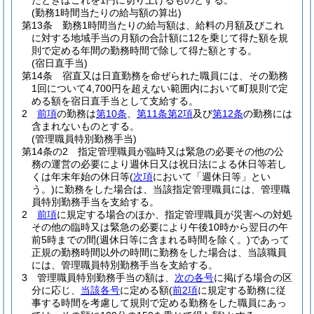
たときはこれを1円に切り上げるものとする。
(勤務1時間当たりの給与額の算出)
第13条
勤務1時間当たりの給与額は、給料の月額及びこれ
に対する地域手当の月額の合計額に12を乗じて得た額を規
則で定める年間の勤務時間で除して得た額とする。
(宿日直手当)
第14条
宿直又は日直勤務を命ぜられた職員には、その勤務
1回について4,700円を超えない範囲内において町規則で定
める額を宿日直手当として支給する。
2
前項
の勤務は
第10条
、
第11条第2項
及び
第12条
の勤務には
含まれないものとする。
(管理職員特別勤務手当)
第14条の2
指定管理職員が臨時又は緊急の必要その他の公
務の運営の必要により週休日又は祝日法による休日等若し
くは年末年始の休日等
(
次項
において「週休日等」とい
う。)
に勤務をした場合は、当該指定管理職員には、管理職
員特別勤務手当を支給する。
2
前項
に規定する場合のほか、指定管理職員が災害への対処
その他の臨時又は緊急の必要により午後10時から翌日の午
前5時までの間
(週休日等に含まれる時間を除く。)
であって
正規の勤務時間以外の時間に勤務をした場合は、当該職員
には、管理職員特別勤務手当を支給する。
3
管理職員特別勤務手当の額は、
次の各号
に掲げる場合の区
分に応じ、
当該各号
に定める額
(
前2項
に規定する勤務に従
事する時間を考慮して規則で定める勤務をした職員にあっ