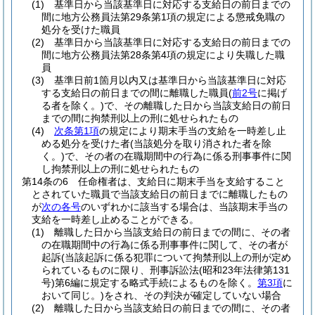
(1)
基準日から当該基準日に対応する支給日の前日までの
間に地方公務員法第29条第1項の規定による懲戒免職の
処分を受けた職員
(2)
基準日から当該基準日に対応する支給日の前日までの
間に地方公務員法第28条第4項の規定により失職した職
員
(3)
基準日前1箇月以内又は基準日から当該基準日に対応
する支給日の前日までの間に離職した職員
(
前2号
に掲げ
る者を除く。)
で、その離職した日から当該支給日の前日
までの間に拘禁刑以上の刑に処せられたもの
(4)
次条第1項
の規定により期末手当の支給を一時差し止
める処分を受けた者
(当該処分を取り消された者を除
く。)
で、その者の在職期間中の行為に係る刑事事件に関
し拘禁刑以上の刑に処せられたもの
第14条の6
任命権者は、支給日に期末手当を支給すること
とされていた職員で当該支給日の前日までに離職したもの
が
次の各号
のいずれかに該当する場合は、当該期末手当の
支給を一時差し止めることができる。
(1)
離職した日から当該支給日の前日までの間に、その者
の在職期間中の行為に係る刑事事件に関して、その者が
起訴
(当該起訴に係る犯罪について拘禁刑以上の刑が定め
られているものに限り、刑事訴訟法
(昭和23年法律第131
号)
第6編に規定する略式手続によるものを除く。
第3項
に
おいて同じ。)
をされ、その判決が確定していない場合
(2)
離職した日から当該支給日の前日までの間に、その者