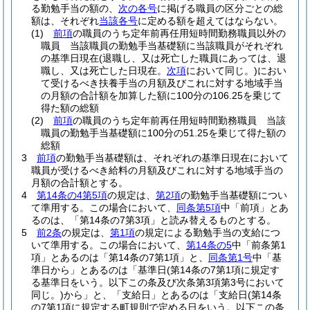
る勤勉手当の額の、
次の各号
に掲げる職員の区分ごとの総
額は、それぞれ
当該各号
に定める額を超えてはならない。
(1)
前項
の職員のうち定年前再任用短時間勤務職員以外の
職員 当該職員の勤勉手当基礎額に当該職員がそれぞれ
の基準日現在
(退職し、又は死亡した職員にあっては、退
職し、又は死亡した日現在。
次項
において同じ。)
におい
て受けるべき扶養手当の月額及びこれに対する地域手当
の月額の合計額を加算した額に100分の106.25を乗じて
得た額の総額
(2)
前項
の職員のうち定年前再任用短時間勤務職員 当該
職員の勤勉手当基礎額に100分の51.25を乗じて得た額の
総額
3
前項
の勤勉手当基礎額は、それぞれの基準日現在において
職員が受けるべき給料の月額及びこれに対する地域手当の
月額の合計額とする。
4
第14条の4第5項
の規定は、
第2項
の勤勉手当基礎額につい
て準用する。
この場合において、
同条第5項
中「前項」とあ
るのは、「第14条の7第3項」と読み替えるものとする。
5
前2条
の規定は、
第1項
の規定による勤勉手当の支給につ
いて準用する。
この場合において、
第14条の5
中「前条第1
項」とあるのは「第14条の7第1項」と、
同条第1号
中「基
準日から」とあるのは「基準日
(第14条の7第1項に規定す
る基準日をいう。以下この条及び次条第3項第3号において
同じ。)
から」と、「支給日」とあるのは「支給日
(第14条
の7第1項に規定する町規則で定める日をいう。以下この条