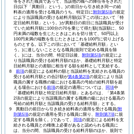
等をされた職員であって、当該他の職への降任等をされた
日
(以下「異動日」という。)
の前日から引き続き同一の給
料表の適用を受ける職員のうち、特定日に
附則第5項
の規定
により当該職員の受ける給料月額
(以下この項において「特
定日給料月額」という。)
が異動日の前日に当該職員が受け
ていた給料月額に100分の70を乗じて得た額
(当該額に、50
円未満の端数を生じたときはこれを切り捨て、50円以上
100円未満の端数を生じたときはこれを100円に切り上げる
ものとする。以下この項において「基礎給料月額」とい
う。)
に達しないこととなる職員
(規則で定める職員を除
く。)
には、当分の間、特定日以後、
附則第5項
の規定によ
り当該職員の受ける給料月額のほか、基礎給料月額と特定
日給料月額との差額に相当する額を給料として支給する。
8
前項
の規定による給料の額と当該給料を支給される職員の
受ける給料月額との合計額が
第4条第2項
の規定により当該
職員の属する職務の級における最高の号給の給料月額を超
える場合における
前項
の規定の適用については、
同項
中
「基礎給料月額と特定日給料月額」とあるのは、「第4条第
2項の規定により当該職員の属する職務の級における最高の
号給の給料月額と当該職員の受ける給料月額」とする。
9
異動日の前日から引き続き給料表の適用を受ける職員
(
附
則第5項
の規定の適用を受ける職員に限り、
附則第7項
に規
定する職員を除く。)
であって、
同項
の規定による給料を支
給される職員との権衡上必要があると認められる職員に
は、当分の間、当該職員の受ける給料月額のほか、規則で