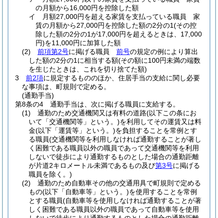
の月額から16,000円を控除した額
イ
月額27,000円を超える家賃を支払っている職員 家
賃の月額から27,000円を控除した額の2分の1
(その控
除した額の2分の1が17,000円を超えるときは、17,000
円)
を11,000円に加算した額
(2)
前項第2号
に掲げる職員
前号
の規定の例により算出
した額の2分の1に相当する額
(その額に100円未満の端数
を生じたときは、これを切り捨てた額)
3
前2項
に規定するもののほか、住居手当の支給に関し必要
な事項は、町規則で定める。
(通勤手当)
第8条の4
通勤手当は、次に掲げる職員に支給する。
(1)
通勤のため交通機関又は有料の道路
(以下この条にお
いて「交通機関等」という。)
を利用してその運賃又は料
金
(以下「運賃等」という。)
を負担することを常例とす
る職員
(交通機関等を利用しなければ通勤することが著し
く困難である職員以外の職員であって交通機関等を利用
しないで徒歩により通勤するものとした場合の通勤距離
が片道2キロメートル未満であるもの及び
第3号
に掲げる
職員を除く。)
(2)
通勤のため自動車その他の交通用具で町規則で定める
もの
(以下「自動車等」という。)
を使用することを常例
とする職員
(自動車等を使用しなければ通勤することが著
しく困難である職員以外の職員であって自動車等を使用