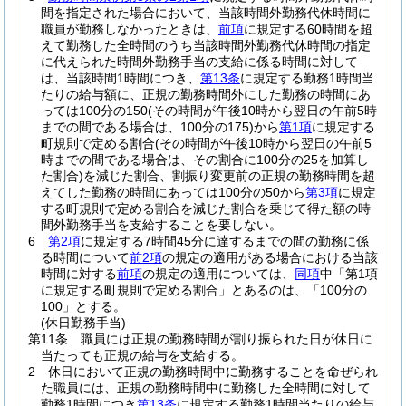
間を指定された場合において、当該時間外勤務代休時間に
職員が勤務しなかったときは、
前項
に規定する60時間を超
えて勤務した全時間のうち当該時間外勤務代休時間の指定
に代えられた時間外勤務手当の支給に係る時間に対して
は、当該時間1時間につき、
第13条
に規定する勤務1時間当
たりの給与額に、正規の勤務時間外にした勤務の時間にあ
っては100分の150
(その時間が午後10時から翌日の午前5時
までの間である場合は、100分の175)
から
第1項
に規定する
町規則で定める割合
(その時間が午後10時から翌日の午前5
時までの間である場合は、その割合に100分の25を加算し
た割合)
を減じた割合、割振り変更前の正規の勤務時間を超
えてした勤務の時間にあっては100分の50から
第3項
に規定
する町規則で定める割合を減じた割合を乗じて得た額の時
間外勤務手当を支給することを要しない。
6
第2項
に規定する7時間45分に達するまでの間の勤務に係
る時間について
前2項
の規定の適用がある場合における当該
時間に対する
前項
の規定の適用については、
同項
中「第1項
に規定する町規則で定める割合」とあるのは、「100分の
100」とする。
(休日勤務手当)
第11条
職員には正規の勤務時間が割り振られた日が休日に
当たっても正規の給与を支給する。
2
休日において正規の勤務時間中に勤務することを命ぜられ
た職員には、正規の勤務時間中に勤務した全時間に対して
勤務1時間につき
第13条
に規定する勤務1時間当たりの給与