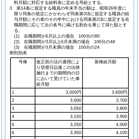
料月額に対応する給料表に定める号給とする。
3
第14条に規定する職員の年末手当の額は、昭和26年度に
限り同条の規定にかかわらず同条第3項に規定する職員の給
与月額にその者のその年中における同条第2項に規定する在
職期間に応じて次の各号に掲げる割合を乗じて得た額とす
る。
(1)
在職期間が6月以上の場合 100分の80
(2)
在職期間が3月以上6月未満の場合 100分の48
(3)
在職期間が3月未満の場合 100分の24
附則別表
号俸
改正前の法の適用によ
新俸給月額
り切替日以後この法律
施行までの期間内の日
において受けていた俸
給月額
1
3,000円
3,600円
2
3,000
3,700
3
3,050
3,800
4
3,150
3,900
5
3,250
4,000
6
3,350
4,100