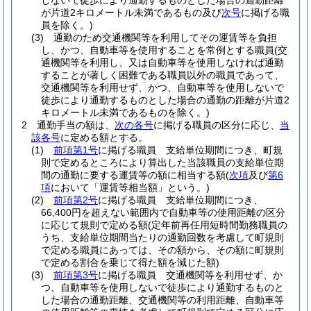
しないで徒歩により通勤するものとした場合の通勤距離
が片道2キロメートル未満であるもの及び
次号
に掲げる職
員を除く。)
(3)
通勤のため交通機関等を利用してその運賃等を負担
し、かつ、自動車等を使用することを常例とする職員
(交
通機関等を利用し、又は自動車等を使用しなければ通勤
することが著しく困難である職員以外の職員であって、
交通機関等を利用せず、かつ、自動車等を使用しないで
徒歩により通勤するものとした場合の通勤の距離が片道2
キロメートル未満であるものを除く。)
2
通勤手当の額は、
次の各号
に掲げる職員の区分に応じ、
当
該各号
に定める額とする。
(1)
前項第1号
に掲げる職員 支給単位期間につき、町規
則で定めるところにより算出した当該職員の支給単位期
間の通勤に要する運賃等の額に相当する額
(
次項
及び
第6
項
において「運賃等相当額」という。)
(2)
前項第2号
に掲げる職員 支給単位期間につき、
66,400円を超えない範囲内で自動車等の使用距離の区分
に応じて規則で定める額
(定年前再任用短時間勤務職員の
うち、支給単位期間当たりの通勤回数を考慮して町規則
で定める職員にあっては、その額から、その額に町規則
で定める割合を乗じて得た額を減じた額)
(3)
前項第3号
に掲げる職員 交通機関等を利用せず、か
つ、自動車等を使用しないで徒歩により通勤するものと
した場合の通勤距離、交通機関等の利用距離、自動車等