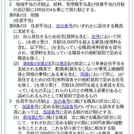
2
地域手当の月額は、給料、管理職手当及び扶養手当の月額
の合計額に100分の4を乗じて得た額とする。
第8条の2
削除
(住居手当)
第8条の3
住居手当は、
次の各号
のいずれかに該当する職員
に支給する。
(1)
自ら居住するため住宅
(貸間を含む。
次号
において同
じ。)
を借り受け、月額16,000円を超える家賃
(使用料を
含む。以下同じ。)
を支払っている職員
(有料宿舎を貸与
され、使用料を支払っている職員その他町規則で定める
職員を除く。)
(2)
第8条の5第1項
又は
第3項
の規定により単身赴任手当を
支給される職員で、配偶者
(届出をしないが事実上婚姻関
係と同様の事情にある者を含む。
同条
において同じ。)
が
居住するための住宅
(有料宿舎その他町規則で定める住宅
を除く。)
を借り受け、月額16,000円を超える家賃を支払
っているもの又はこれらのものとの権衡上必要があると
認められるものとして町規則で定めるもの
2
住居手当の月額は、
次の各号
に掲げる職員の区分に応じ
て、
当該各号
に定める額
(
当該各号
のいずれにも該当する職
員にあっては、
当該各号
に定める額の合計額)
とする。
(1)
前項第1号
に掲げる職員 次に掲げる職員の区分に応
じて、それぞれ次に定める額
(その額に100円未満の端数
を生じたときは、これを切り捨てた額)
に相当する額
ア
月額27,000円以下の家賃を支払っている職員 家賃