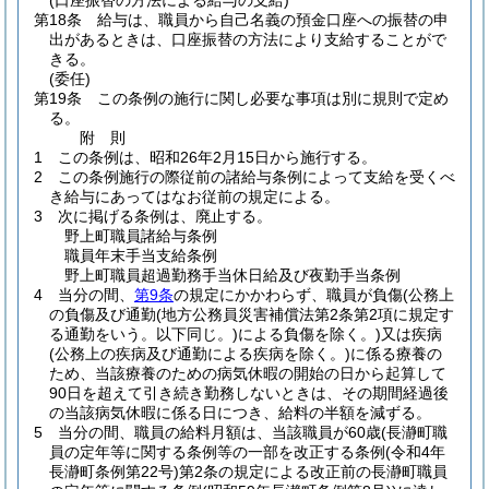
(口座振替の方法による給与の支給)
第18条
給与は、職員から自己名義の預金口座への振替の申
出があるときは、口座振替の方法により支給することがで
きる。
(委任)
第19条
この条例の施行に関し必要な事項は別に規則で定め
る。
附
則
1
この条例は、昭和26年2月15日から施行する。
2
この条例施行の際従前の諸給与条例によって支給を受くべ
き給与にあってはなお従前の規定による。
3
次に掲げる条例は、廃止する。
野上町職員諸給与条例
職員年末手当支給条例
野上町職員超過勤務手当休日給及び夜勤手当条例
4
当分の間、
第9条
の規定にかかわらず、職員が負傷
(公務上
の負傷及び通勤
(地方公務員災害補償法第2条第2項に規定す
る通勤をいう。以下同じ。)
による負傷を除く。)
又は疾病
(公務上の疾病及び通勤による疾病を除く。)
に係る療養の
ため、当該療養のための病気休暇の開始の日から起算して
90日を超えて引き続き勤務しないときは、その期間経過後
の当該病気休暇に係る日につき、給料の半額を減ずる。
5
当分の間、職員の給料月額は、当該職員が60歳
(長瀞町職
員の定年等に関する条例等の一部を改正する条例
(令和4年
長瀞町条例第22号)
第2条の規定による改正前の長瀞町職員