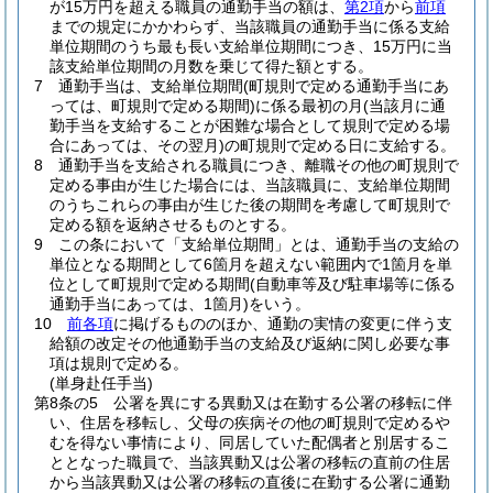
が15万円を超える職員の通勤手当の額は、
第2項
から
前項
までの規定にかかわらず、当該職員の通勤手当に係る支給
単位期間のうち最も長い支給単位期間につき、15万円に当
該支給単位期間の月数を乗じて得た額とする。
7
通勤手当は、支給単位期間
(町規則で定める通勤手当にあ
っては、町規則で定める期間)
に係る最初の月
(当該月に通
勤手当を支給することが困難な場合として規則で定める場
合にあっては、その翌月)
の町規則で定める日に支給する。
8
通勤手当を支給される職員につき、離職その他の町規則で
定める事由が生じた場合には、当該職員に、支給単位期間
のうちこれらの事由が生じた後の期間を考慮して町規則で
定める額を返納させるものとする。
9
この条において「支給単位期間」とは、通勤手当の支給の
単位となる期間として6箇月を超えない範囲内で1箇月を単
位として町規則で定める期間
(自動車等及び駐車場等に係る
通勤手当にあっては、1箇月)
をいう。
10
前各項
に掲げるもののほか、通勤の実情の変更に伴う支
給額の改定その他通勤手当の支給及び返納に関し必要な事
項は規則で定める。
(単身赴任手当)
第8条の5
公署を異にする異動又は在勤する公署の移転に伴
い、住居を移転し、父母の疾病その他の町規則で定めるや
むを得ない事情により、同居していた配偶者と別居するこ
ととなった職員で、当該異動又は公署の移転の直前の住居
から当該異動又は公署の移転の直後に在勤する公署に通勤