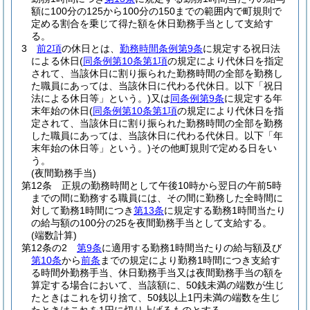
額に100分の125から100分の150までの範囲内で町規則で
定める割合を乗じて得た額を休日勤務手当として支給す
る。
3
前2項
の休日とは、
勤務時間条例第9条
に規定する祝日法
による休日
(
同条例第10条第1項
の規定により代休日を指定
されて、当該休日に割り振られた勤務時間の全部を勤務し
た職員にあっては、当該休日に代わる代休日。以下「祝日
法による休日等」という。)
又は
同条例第9条
に規定する年
末年始の休日
(
同条例第10条第1項
の規定により代休日を指
定されて、当該休日に割り振られた勤務時間の全部を勤務
した職員にあっては、当該休日に代わる代休日。以下「年
末年始の休日等」という。)
その他町規則で定める日をい
う。
(夜間勤務手当)
第12条
正規の勤務時間として午後10時から翌日の午前5時
までの間に勤務する職員には、その間に勤務した全時間に
対して勤務1時間につき
第13条
に規定する勤務1時間当たり
の給与額の100分の25を夜間勤務手当として支給する。
(端数計算)
第12条の2
第9条
に適用する勤務1時間当たりの給与額及び
第10条
から
前条
までの規定により勤務1時間につき支給す
る時間外勤務手当、休日勤務手当又は夜間勤務手当の額を
算定する場合において、当該額に、50銭未満の端数が生じ
たときはこれを切り捨て、50銭以上1円未満の端数を生じ