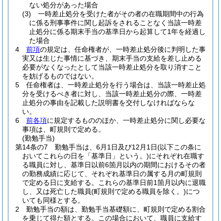
ない処分があった場合
(3)
一時差止処分を受けた者がその者の在職期間中の行為
に係る刑事事件に関し起訴をされることなく当該一時差
止処分に係る期末手当の基準日から起算して1年を経過し
た場合
4
前項
の規定は、任命権者が、一時差止処分後に判明した事
実又は生じた事情に基づき、期末手当の支給を差し止める
必要がなくなったとして当該一時差止処分を取り消すこと
を妨げるものではない。
5
任命権者は、一時差止処分を行う場合は、当該一時差止処
分を受けるべき者に対し、当該一時差止処分の際、一時差
止処分の事由を記載した説明書を交付しなければならな
い。
6
前各項
に規定するもののほか、一時差止処分に関し必要な
事項は、町規則で定める。
(勤勉手当)
第14条の7
勤勉手当は、6月1日及び12月1日
(以下この条に
おいてこれらの日を「基準日」という。)
にそれぞれ在職す
る職員に対し、基準日以前6箇月以内の期間におけるその者
の勤務成績に応じて、それぞれ基準日の属する月の町規則
で定める日に支給する。
これらの基準日前1箇月以内に退職
し、又は死亡した職員
(町規則で定める職員を除く。)
につ
いても同様とする。
2
勤勉手当の額は、勤勉手当基礎額に、町規則で定める割合
を乗じて得た額とする。
この場合において、職員に支給す