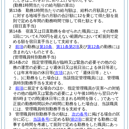
たときはこれを1円に切り上げるものとする。
(勤務1時間当たりの給与額の算出)
第13条
勤務1時間当たりの給与額は、給料の月額及びこれ
に対する地域手当の月額の合計額に12を乗じて得た額を規
則で定める年間の勤務時間で除して得た額とする。
(宿日直手当)
第14条
宿直又は日直勤務を命ぜられた職員には、その勤務
1回について4,700円を超えない範囲内において町規則で定
める額を宿日直手当として支給する。
2
前項
の勤務は
第10条
、
第11条第2項
及び
第12条
の勤務には
含まれないものとする。
(管理職員特別勤務手当)
第14条の2
指定管理職員が臨時又は緊急の必要その他の公
務の運営の必要により週休日又は祝日法による休日等若し
くは年末年始の休日等
(
次項
において「週休日等」とい
う。)
に勤務をした場合は、当該指定管理職員には、管理職
員特別勤務手当を支給する。
2
前項
に規定する場合のほか、指定管理職員が災害への対処
その他の臨時又は緊急の必要により午後10時から翌日の午
前5時までの間
(週休日等に含まれる時間を除く。)
であって
正規の勤務時間以外の時間に勤務をした場合は、当該職員
には、管理職員特別勤務手当を支給する。
3
管理職員特別勤務手当の額は、
次の各号
に掲げる場合の区
分に応じ、
当該各号
に定める額
(
前2項
に規定する勤務に従
事する時間を考慮して規則で定める勤務をした職員にあっ