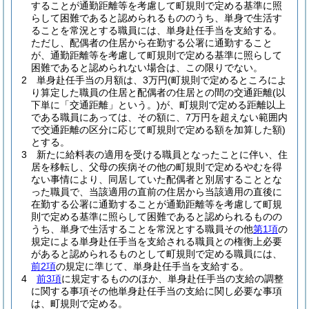
することが通勤距離等を考慮して町規則で定める基準に照
らして困難であると認められるもののうち、単身で生活す
ることを常況とする職員には、単身赴任手当を支給する。
ただし、配偶者の住居から在勤する公署に通勤すること
が、通勤距離等を考慮して町規則で定める基準に照らして
困難であると認められない場合は、この限りでない。
2
単身赴任手当の月額は、3万円
(町規則で定めるところによ
り算定した職員の住居と配偶者の住居との間の交通距離
(以
下単に「交通距離」という。)
が、町規則で定める距離以上
である職員にあっては、その額に、7万円を超えない範囲内
で交通距離の区分に応じて町規則で定める額を加算した額)
とする。
3
新たに給料表の適用を受ける職員となったことに伴い、住
居を移転し、父母の疾病その他の町規則で定めるやむを得
ない事情により、同居していた配偶者と別居することとな
った職員で、当該適用の直前の住居から当該適用の直後に
在勤する公署に通勤することが通勤距離等を考慮して町規
則で定める基準に照らして困難であると認められるものの
うち、単身で生活することを常況とする職員その他
第1項
の
規定による単身赴任手当を支給される職員との権衡上必要
があると認められるものとして町規則で定める職員には、
前2項
の規定に準じて、単身赴任手当を支給する。
4
前3項
に規定するもののほか、単身赴任手当の支給の調整
に関する事項その他単身赴任手当の支給に関し必要な事項
は、町規則で定める。