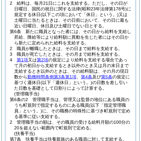
2
給料は、毎月21日にこれを支給する。
ただし、その日が
日曜日、国民の祝日に関する法律
(昭和23年法律第178号)
に
規定する休日
(以下この項において「休日」という。)
又は
土曜日に当たるときは、その日前において、その日に最も
近い日曜日、休日及び土曜日でない日とする。
第6条
新たに職員となった者には、その日から給料を支給し
昇給、降給等により給料額に異動を生じた者にはその日か
ら新たに定められた給料を支給する。
2
職員が離職したときは、その日まで給料を支給する。
3
職員が死亡したときは、その月まで給料を支給する。
4
第1項
又は
第2項
の規定により給料を支給する場合であっ
て月の初日から支給するとき以外のとき又は月の末日まで
支給するとき以外のときは、その給料額は、その月の現日
数から
勤務時間条例第3条第1項
、
第4条
及び
第5条
の規定に
基づく週休日
(以下「週休日」という。)
の日数を差し引い
た日数を基礎として日割りによって計算する。
(管理職手当)
第6条の2
管理職手当は、管理又は監督の地位にある職員の
うち町規則で指定するものにある職員
(以下「指定管理職
員」という。)
に、その職務の特殊性に基づき町規則で定め
る基準に従い支給する。
2
管理職手当の額は、その職員の受ける給料月額の100分の
20を超えない範囲内で町規則で定める。
(扶養手当)
第7条
扶養手当は扶養親族のある職員に対して支給する。