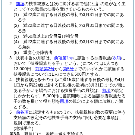
2
前項
の扶養親族とは次に掲げる者で他に生計の途がなく主
としてその職員の扶養を受けているものをいう。
(1)
満22歳に達する日以後の最初の3月31日までの間にあ
る子
(2)
満22歳に達する日以後の最初の3月31日までの間にあ
る孫
(3)
満60歳以上の父母及び祖父母
(4)
満22歳に達する日以後の最初の3月31日までの間にあ
る弟妹
(5)
重度心身障害者
3
扶養手当の月額は、
前項第1号
に該当する扶養親族
(
次項
に
おいて「扶養親族たる子」という。)
については1人つき
13,000円、
前項第2号
から
第5号
までのいずれかに該当する
扶養親族については1人につき6,500円とする。
4
扶養親族たる子のうちに満15歳に達する日後の最初の4月
1日から満22歳に達する日以後の最初の3月31日までの間に
ある子がいる場合における扶養手当の月額は、
前項
の規定
にかかわらず、5,000円に当該期間にある当該扶養親族たる
子の数を乗じて得た額を
同項
の規定による額に加算した額
とする。
5
前各項
に規定するもののほか、扶養親族の数の変更に伴う
支給額の改定その他扶養手当の支給に関し必要な事項は、
規則で定める。
(地域手当)
第8条
職員には、地域手当を支給する。