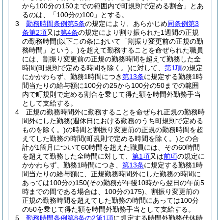
から100分の150までの範囲内で町規則で定める割合」とあ
るのは、「100分の100」とする。
3
勤務時間条例第5条
の規定により、あらかじめ
同条例第3
条第2項
又は
第4条
の規定により割り振られた1週間の正規
の勤務時間
(以下この条において「割振り変更前の正規の勤
務時間」という。)
を超えて勤務することを命ぜられた職員
には、割振り変更前の正規の勤務時間を超えて勤務した全
時間
(町規則で定める時間を除く。)
に対して、
第1項
の規定
にかかわらず、勤務1時間につき
第13条
に規定する勤務1時
間当たりの給与額に100分の25から100分の50までの範囲
内で町規則で定める割合を乗じて得た額を時間外勤務手当
として支給する。
4
正規の勤務時間外に勤務することを命ぜられ正規の勤務時
間外にした勤務
(週休日における勤務のうち町規則で定める
ものを除く。)
の時間と割振り変更前の正規の勤務時間を超
えてした勤務の時間
(町規則で定める時間を除く。)
との合
計が1箇月について60時間を超えた職員には、その60時間
を超えて勤務した全時間に対して、
第1項
又は
前項
の規定に
かかわらず、勤務1時間につき、
第13条
に規定する勤務1時
間当たりの給与額に、正規勤務時間外にした勤務の時間に
あっては100分の150
(その勤務が午後10時から翌日の午前5
時までの間である場合は、100分の175)
、割振り変更前の
正規の勤務時間を超えてした勤務の時間にあっては100分
の50を乗じて得た額を時間外勤務手当として支給する。
5
勤務時間条例第8条の2第1項
に規定する時間外勤務代休時