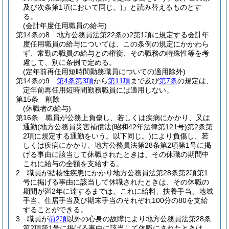
及び次条第1項において同じ。)
」と読み替えるものとす
る。
(会計年度任用職員の給与)
第14条の8
地方公務員法第22条の2第1項に規定する会計年
度任用職員の給与については、この条例の規定にかかわら
ず、常勤の職員の給与との権衡、その職務の特殊性等を考
慮して、別に条例で定める。
(定年前再任用短時間勤務職員についての適用除外)
第14条の9
第4条第3項
から
第11項
まで及び
第7条
の規定は、
定年前再任用短時間勤務職員には適用しない。
第15条
削除
(休職者の給与)
第16条
職員が公務上負傷し、若しくは疾病にかかり、又は
通勤
(地方公務員災害補償法
(昭和42年法律第121号)
第2条第
2項に規定する通勤をいう。以下同じ。)
により負傷し、若
しくは疾病にかかり、地方公務員法第28条第2項第1号に掲
げる事由に該当して休職されたときは、その休職の期間中
これに給与の全額を支給する。
2
職員が結核性疾患にかかり地方公務員法第28条第2項第1
号に掲げる事由に該当して休職されたときは、その休職の
期間が満2年に達するまでは、これに給料、扶養手当、地域
手当、住居手当及び期末手当のそれぞれ100分の80を支給
することができる。
3
職員が
前2項
以外の心身の故障により地方公務員法第28条
第2項第1号に掲げる事由に該当して休職にされたときは、