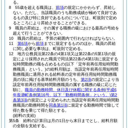
る。
8
55歳を超える職員は、
前項
の規定にかかわらず、昇給し
ない。
ただし、当該職員のうち勤務成績が極めて良好であ
るもの及び特に良好であるものについては、町規則で定め
るところにより昇給させることができる。
9
職員の昇給は、その属する職務の級における最高の号給を
超えて行うことができない。
10
職員の昇給は、予算の範囲内で行わなければならない。
11
第6項
から
前項
までに規定するもののほか、職員の昇給
に関し必要な事項は、町規則で定める。
12
地方公務員法第22条の4第1項又は第22条の5第1項の規
定により採用された職員で同法第22条の4第1項に規定する
短時間勤務の職を占めるもの
(以下「定年前再任用短時間勤
務職員」という。)
の給料月額は、当該定年前再任用短時間
勤務職員に適用される給料表の定年前再任用短時間勤務職
員の項に掲げる基準給料月額のうち、
第2項
の規定により当
該定年前再任用短時間勤務職員の属する職務の級に応じた
額に、
職員の勤務時間、休日及び休暇に関する条例
(平成6
年長瀞町条例第16号。以下「勤務時間条例」という。)
第2
条第3項
の規定により定められた当該定年前再任用短時間勤
務職員の勤務時間を
同条第1項
に規定する勤務時間で除して
得た数を乗じて得た額とする。
(給料の支給)
第5条
給料の計算日は月の1日から末日までとし、給料月額
の全額を支給する。