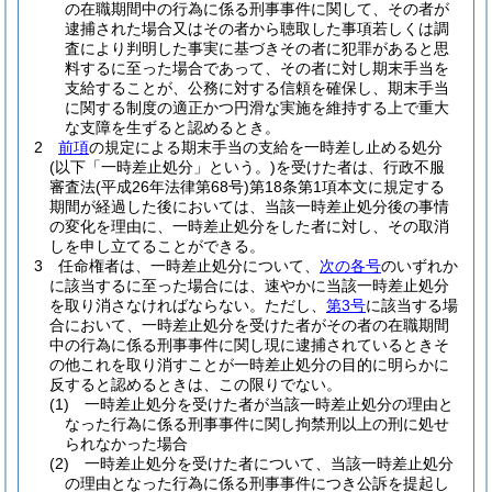
の在職期間中の行為に係る刑事事件に関して、その者が
逮捕された場合又はその者から聴取した事項若しくは調
査により判明した事実に基づきその者に犯罪があると思
料するに至った場合であって、その者に対し期末手当を
支給することが、公務に対する信頼を確保し、期末手当
に関する制度の適正かつ円滑な実施を維持する上で重大
な支障を生ずると認めるとき。
2
前項
の規定による期末手当の支給を一時差し止める処分
(以下「一時差止処分」という。)
を受けた者は、行政不服
審査法
(平成26年法律第68号)
第18条第1項本文に規定する
期間が経過した後においては、当該一時差止処分後の事情
の変化を理由に、一時差止処分をした者に対し、その取消
しを申し立てることができる。
3
任命権者は、一時差止処分について、
次の各号
のいずれか
に該当するに至った場合には、速やかに当該一時差止処分
を取り消さなければならない。
ただし、
第3号
に該当する場
合において、一時差止処分を受けた者がその者の在職期間
中の行為に係る刑事事件に関し現に逮捕されているときそ
の他これを取り消すことが一時差止処分の目的に明らかに
反すると認めるときは、この限りでない。
(1)
一時差止処分を受けた者が当該一時差止処分の理由と
なった行為に係る刑事事件に関し拘禁刑以上の刑に処せ
られなかった場合
(2)
一時差止処分を受けた者について、当該一時差止処分
の理由となった行為に係る刑事事件につき公訴を提起し