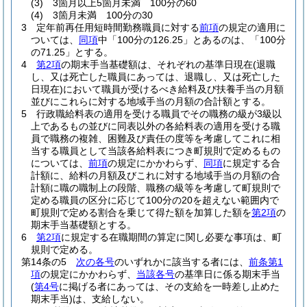
(3)
3箇月以上5箇月未満 100分の60
(4)
3箇月未満 100分の30
3
定年前再任用短時間勤務職員に対する
前項
の規定の適用に
ついては、
同項
中「100分の126.25」とあるのは、「100分
の71.25」とする。
4
第2項
の期末手当基礎額は、それぞれの基準日現在
(退職
し、又は死亡した職員にあっては、退職し、又は死亡した
日現在)
において職員が受けるべき給料及び扶養手当の月額
並びにこれらに対する地域手当の月額の合計額とする。
5
行政職給料表の適用を受ける職員でその職務の級が3級以
上であるもの並びに同表以外の各給料表の適用を受ける職
員で職務の複雑、困難及び責任の度等を考慮してこれに相
当する職員として当該各給料表につき町規則で定めるもの
については、
前項
の規定にかかわらず、
同項
に規定する合
計額に、給料の月額及びこれに対する地域手当の月額の合
計額に職の職制上の段階、職務の級等を考慮して町規則で
定める職員の区分に応じて100分の20を超えない範囲内で
町規則で定める割合を乗じて得た額を加算した額を
第2項
の
期末手当基礎額とする。
6
第2項
に規定する在職期間の算定に関し必要な事項は、町
規則で定める。
第14条の5
次の各号
のいずれかに該当する者には、
前条第1
項
の規定にかかわらず、
当該各号
の基準日に係る期末手当
(
第4号
に掲げる者にあっては、その支給を一時差し止めた
期末手当)
は、支給しない。