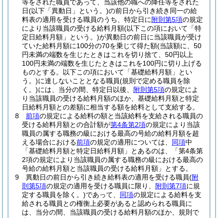
等をされた職員であって、当該他の職への降任等をされた
日
(以下「異動日」という。)
の前日から引き続き同一の給
料表の適用を受ける職員のうち、特定日に
附則第5項
の規定
により当該職員の受ける給料月額
(以下この項において「特
定日給料月額」という。)
が異動日の前日に当該職員が受け
ていた給料月額に100分の70を乗じて得た額
(当該額に、50
円未満の端数を生じたときはこれを切り捨て、50円以上
100円未満の端数を生じたときはこれを100円に切り上げる
ものとする。以下この項において「基礎給料月額」とい
う。)
に達しないこととなる職員
(規則で定める職員を除
く。)
には、当分の間、特定日以後、
附則第5項
の規定によ
り当該職員の受ける給料月額のほか、基礎給料月額と特定
日給料月額との差額に相当する額を給料として支給する。
8
前項
の規定による給料の額と当該給料を支給される職員の
受ける給料月額との合計額が
第4条第2項
の規定により当該
職員の属する職務の級における最高の号給の給料月額を超
える場合における
前項
の規定の適用については、
同項
中
「基礎給料月額と特定日給料月額」とあるのは、「第4条第
2項の規定により当該職員の属する職務の級における最高の
号給の給料月額と当該職員の受ける給料月額」とする。
9
異動日の前日から引き続き給料表の適用を受ける職員
(
附
則第5項
の規定の適用を受ける職員に限り、
附則第7項
に規
定する職員を除く。)
であって、
同項
の規定による給料を支
給される職員との権衡上必要があると認められる職員に
は、当分の間、当該職員の受ける給料月額のほか、規則で