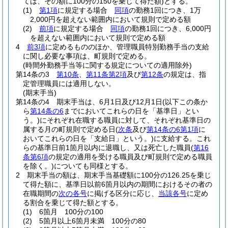
ては、その額に100分の150を乗じて得た額)
とする。
(1)
第1項
に規定する場合
同項
の勤務1回につき、1万
2,000円を超えない範囲内において規則で定める額
(2)
前項
に規定する場合
同項
の勤務1回につき、6,000円
を超えない範囲内において規則で定める額
4
前3項
に定めるもののほか、管理職員特別勤務手当の支給
に関し必要な事項は、町規則で定める。
(時間外勤務手当等に関する規定についての適用除外)
第14条の3
第10条
、
第11条第2項
及び
第12条
の規定は、指
定管理職員には適用しない。
(期末手当)
第14条の4
期末手当は、6月1日及び12月1日
(以下この条か
ら
第14条の6
までにおいてこれらの日を「基準日」とい
う。)
にそれぞれ在職する職員に対して、それぞれ基準日の
属する月の町規則で定める日
(
次条
及び
第14条の6第1項
に
おいてこれらの日を「支給日」という。)
に支給する。
これ
らの基準日前1箇月以内に退職し、又は死亡した職員
(
第16
条第6項
の規定の適用を受ける職員及び町規則で定める職員
を除く。)
についても同様とする。
2
期末手当の額は、期末手当基礎額に100分の126.25を乗じ
て得た額に、基準日以前6箇月以内の期間におけるその者の
在職期間の
次の各号
に掲げる区分に応じ、
当該各号
に定め
る割合を乗じて得た額とする。
(1)
6箇月 100分の100
(2)
5箇月以上6箇月未満 100分の80