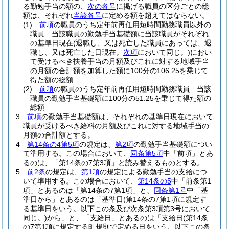
る勤勉手当の額の、
次の各号
に掲げる職員の区分ごとの総
額は、それぞれ
当該各号
に定める額を超えてはならない。
(1)
前項
の職員のうち定年前再任用短時間勤務職員以外の
職員 当該職員の勤勉手当基礎額に当該職員がそれぞれ
の基準日現在
(退職し、又は死亡した職員にあっては、退
職し、又は死亡した日現在。
次項
において同じ。)
におい
て受けるべき扶養手当の月額及びこれに対する地域手当
の月額の合計額を加算した額に100分の106.25を乗じて
得た額の総額
(2)
前項
の職員のうち定年前再任用短時間勤務職員 当該
職員の勤勉手当基礎額に100分の51.25を乗じて得た額の
総額
3
前項
の勤勉手当基礎額は、それぞれの基準日現在において
職員が受けるべき給料の月額及びこれに対する地域手当の
月額の合計額とする。
4
第14条の4第5項
の規定は、
第2項
の勤勉手当基礎額につい
て準用する。
この場合において、
同条第5項
中「前項」とあ
るのは、「第14条の7第3項」と読み替えるものとする。
5
前2条
の規定は、
第1項
の規定による勤勉手当の支給につ
いて準用する。
この場合において、
第14条の5
中「前条第1
項」とあるのは「第14条の7第1項」と、
同条第1号
中「基
準日から」とあるのは「基準日
(第14条の7第1項に規定す
る基準日をいう。以下この条及び次条第3項第3号において
同じ。)
から」と、「支給日」とあるのは「支給日
(第14条
の7第1項に規定する町規則で定める日をいう。以下この条