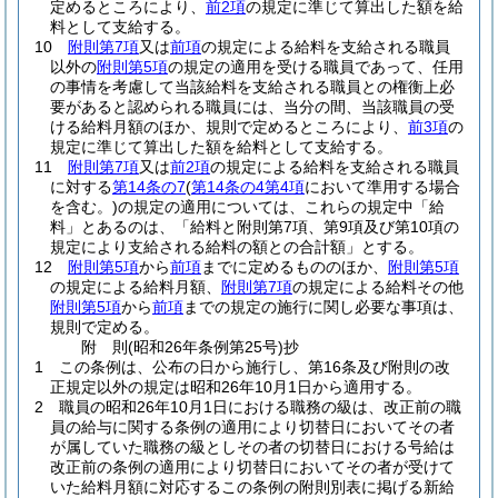
定めるところにより、
前2項
の規定に準じて算出した額を給
料として支給する。
10
附則第7項
又は
前項
の規定による給料を支給される職員
以外の
附則第5項
の規定の適用を受ける職員であって、任用
の事情を考慮して当該給料を支給される職員との権衡上必
要があると認められる職員には、当分の間、当該職員の受
ける給料月額のほか、規則で定めるところにより、
前3項
の
規定に準じて算出した額を給料として支給する。
11
附則第7項
又は
前2項
の規定による給料を支給される職員
に対する
第14条の7
(
第14条の4第4項
において準用する場合
を含む。)
の規定の適用については、これらの規定中「給
料」とあるのは、「給料と附則第7項、第9項及び第10項の
規定により支給される給料の額との合計額」とする。
12
附則第5項
から
前項
までに定めるもののほか、
附則第5項
の規定による給料月額、
附則第7項
の規定による給料その他
附則第5項
から
前項
までの規定の施行に関し必要な事項は、
規則で定める。
附
則
(昭和26年
条例第25号)
抄
1
この条例は、公布の日から施行し、第16条及び附則の改
正規定以外の規定は昭和26年10月1日から適用する。
2
職員の昭和26年10月1日における職務の級は、改正前の職
員の給与に関する条例の適用により切替日においてその者
が属していた職務の級としその者の切替日における号給は
改正前の条例の適用により切替日においてその者が受けて
いた給料月額に対応するこの条例の附則別表に掲げる新給