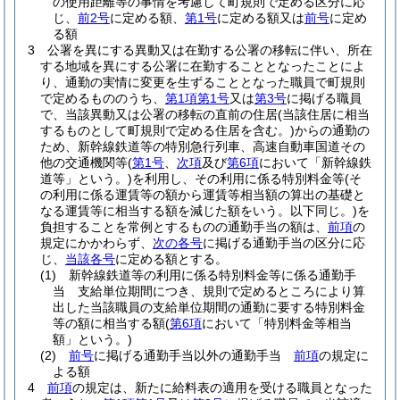
の使用距離等の事情を考慮して町規則で定める区分に応
じ、
前2号
に定める額、
第1号
に定める額又は
前号
に定め
る額
3
公署を異にする異動又は在勤する公署の移転に伴い、所在
する地域を異にする公署に在勤することとなったことによ
り、通勤の実情に変更を生ずることとなった職員で町規則
で定めるもののうち、
第1項第1号
又は
第3号
に掲げる職員
で、当該異動又は公署の移転の直前の住居
(当該住居に相当
するものとして町規則で定める住居を含む。)
からの通勤の
ため、新幹線鉄道等の特別急行列車、高速自動車国道その
他の交通機関等
(
第1号
、
次項
及び
第6項
において「新幹線鉄
道等」という。)
を利用し、その利用に係る特別料金等
(そ
の利用に係る運賃等の額から運賃等相当額の算出の基礎と
なる運賃等に相当する額を減じた額をいう。以下同じ。)
を
負担することを常例とするものの通勤手当の額は、
前項
の
規定にかかわらず、
次の各号
に掲げる通勤手当の区分に応
じ、
当該各号
に定める額とする。
(1)
新幹線鉄道等の利用に係る特別料金等に係る通勤手
当 支給単位期間につき、規則で定めるところにより算
出した当該職員の支給単位期間の通勤に要する特別料金
等の額に相当する額
(
第6項
において「特別料金等相当
額」という。)
(2)
前号
に掲げる通勤手当以外の通勤手当
前項
の規定に
よる額
4
前項
の規定は、新たに給料表の適用を受ける職員となった