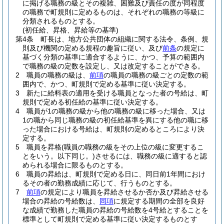
に掲げる職務の級とその複雑、困難及び責任の度が同程度
の職務で町規則に定めるものは、それぞれの職務の等級に
分類されるものとする。
(初任給、昇格、昇給等の基準)
第4条
町長は、地方公共団体の組織に関する法令、条例、規
則及び機関の定める規程の趣旨に従い、及び
前条
の規定に
基づく分類の基準に適合するように、かつ、予算の範囲内
で職務の級の定数を設定し、又は改定することができる。
2
職員の職務の級は、
前項
の職員の職務の級ごとの定数の範
囲内で、かつ、町規則で定める基準に従い決定する。
3
新たに給料表の適用を受ける職員となった者の号給は、町
規則で定める初任給の基準に従い決定する。
4
職員が1の職務の級から他の職務の級に移った場合、又は
1の職から同じ職務の級の初任給基準を異にする他の職に移
った場合における号給は、町規則の定めるところにより決
定する。
5
職員を昇格
(職員の職務の級をその上位の級に変更するこ
とをいう。以下同じ。)
させるには、職務の級に適すると認
められる場合に限るものとする。
6
職員の昇給は、町規則で定める日に、同日前1年間におけ
るその者の勤務成績に応じて、行うものとする。
7
前項
の規定により職員を昇給させるか否か及び昇給させる
場合の昇給の号給数は、
同項
に規定する期間の全部を良好
な成績で勤務した職員の昇給の号給数を4号給とすることを
標準として町規則で定める基準に従い決定するものとす