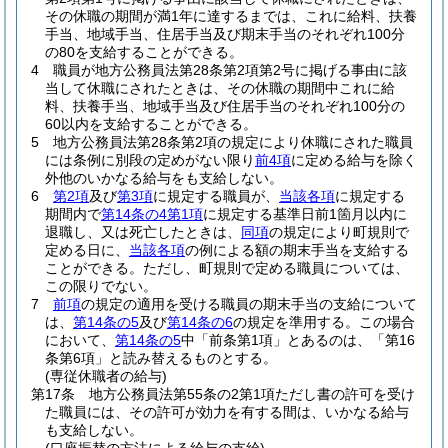
その休職の期間が満1年に達するまでは、これに給料、扶養
手当、地域手当、住居手当及び期末手当のそれぞれ100分
の80を支給することができる。
4
職員が地方公務員法第28条第2項第2号に掲げる事由に該
当して休職にされたときは、その休職の期間中これに給
料、扶養手当、地域手当及び住居手当のそれぞれ100分の
60以内を支給することができる。
5
地方公務員法第28条第2項の規定により休職にされた職員
には条例に別段の定めがない限り
前4項
に定める給与を除く
外他のいかなる給与をも支給しない。
6
第2項
及び
第3項
に規定する職員が、
当該各項
に規定する
期間内で
第14条の4第1項
に規定する基準日前1箇月以内に
退職し、又は死亡したときは、
同項
の規定により町規則で
定める日に、
当該各項
の例による額の期末手当を支給する
ことができる。
ただし、町規則で定める職員については、
この限りでない。
7
前項
の規定の適用を受ける職員の期末手当の支給について
は、
第14条の5
及び
第14条の6
の規定を準用する。
この場合
において、
第14条の5
中「前条第1項」とあるのは、「第16
条第6項」と読み替えるものとする。
(専従休職者の給与)
第17条
地方公務員法第55条の2第1項ただし書の許可を受け
た職員には、その許可が効力を有する間は、いかなる給与
も支給しない。