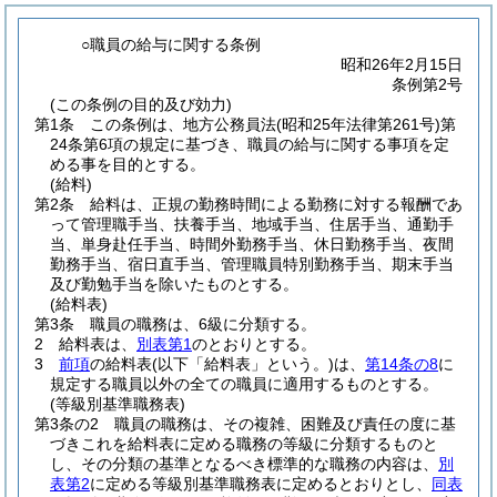
○職員の給与に関する条例
昭和26年2月15日
条例第2号
(この条例の目的及び効力)
第1条
この条例は、地方公務員法
(昭和25年法律第261号)
第
24条第6項の規定に基づき、職員の給与に関する事項を定
める事を目的とする。
(給料)
第2条
給料は、正規の勤務時間による勤務に対する報酬であ
って管理職手当、扶養手当、地域手当、住居手当、通勤手
当、単身赴任手当、時間外勤務手当、休日勤務手当、夜間
勤務手当、宿日直手当、管理職員特別勤務手当、期末手当
及び勤勉手当を除いたものとする。
(給料表)
第3条
職員の職務は、6級に分類する。
2
給料表は、
別表第1
のとおりとする。
3
前項
の給料表
(以下「給料表」という。)
は、
第14条の8
に
規定する職員以外の全ての職員に適用するものとする。
(等級別基準職務表)
第3条の2
職員の職務は、その複雑、困難及び責任の度に基
づきこれを給料表に定める職務の等級に分類するものと
し、その分類の基準となるべき標準的な職務の内容は、
別
表第2
に定める等級別基準職務表に定めるとおりとし、
同表