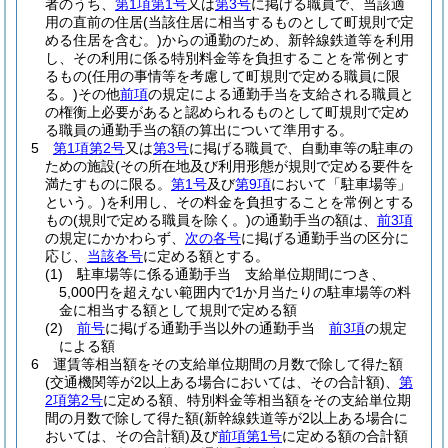
者のうち、
第1項第1号
又は
第3号
に掲げる職員で、当該適
用の直前の住居
(当該住居に相当するものとして町規則で定
める住居を含む。)
からの通勤のため、新幹線鉄道等を利用
し、その利用に係る特別料金等を負担することを常例とす
るもの
(任用の事情等を考慮して町規則で定める職員に限
る。)
その他
前項
の規定による通勤手当を支給される職員と
の権衡上必要があると認められるものとして町規則で定め
る職員の通勤手当の額の算出について準用する。
5
第1項第2号
又は
第3号
に掲げる職員で、自動車等の駐車の
ための施設
(その所在地及び利用形態が規則で定める要件を
満たすものに限る。
第1号
及び
第9項
において「駐車場等」
という。)
を利用し、その料金を負担することを常例とする
もの
(規則で定める職員を除く。)
の通勤手当の額は、
前3項
の規定にかかわらず、
次の各号
に掲げる通勤手当の区分に
応じ、
当該各号
に定める額とする。
(1)
駐車場等に係る通勤手当 支給単位期間につき、
5,000円を超えない範囲内で1か月当たりの駐車場等の料
金に相当する額として規則で定める額
(2)
前号
に掲げる通勤手当以外の通勤手当
前3項
の規定
による額
6
運賃等相当額をその支給単位期間の月数で除して得た額
(交通機関等が2以上ある場合においては、その合計額)
、
第
2項第2号
に定める額、特別料金等相当額をその支給単位期
間の月数で除して得た額
(新幹線鉄道等が2以上ある場合に
おいては、その合計額)
及び
前項第1号
に定める額の合計額