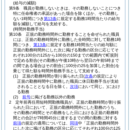
(給与の減額)
第9条
職員が勤務しないときは、その勤務しないことにつき
特に任命権者の承認があった場合を除くほか、その勤務し
ない1時間につき
第13条
に規定する勤務1時間当たりの給与
額を減額して給与を支給する。
(時間外勤務手当)
第10条
正規の勤務時間外に勤務することを命ぜられた職員
には、正規の勤務時間外に勤務した全時間に対して勤務1時
間につき、
第13条
に規定する勤務1時間当たりの給与額に
正規の勤務時間外にした次に掲げる勤務の区分に応じてそ
れぞれ100分の125から100分の150までの範囲内で町規則
で定める割合
(その勤務が午後10時から翌日の午前5時まで
の間である場合はその割合に100分の25を加算した割合)
を
乗じて得た額を時間外勤務手当として支給する。
(1)
正規の勤務時間が割り振られた日
(
次条
の規定により
正規の勤務時間中に勤務した職員に休日勤務手当が支給
されることとなる日を除く。
次項
において同じ。)
におけ
る勤務
(2)
前号
に掲げる勤務以外の勤務
2
定年前再任用短時間勤務職員が、正規の勤務時間が割り振
られた日において、正規の勤務時間外にした勤務のうち、
その勤務の時間とその勤務をした日における正規の勤務時
間との合計が7時間45分に達するまでの間の勤務に対する
前項
の規定の適用については、
同項
中「正規の勤務時間外
にした次に掲げる勤務の区分に応じてそれぞれ100分の125