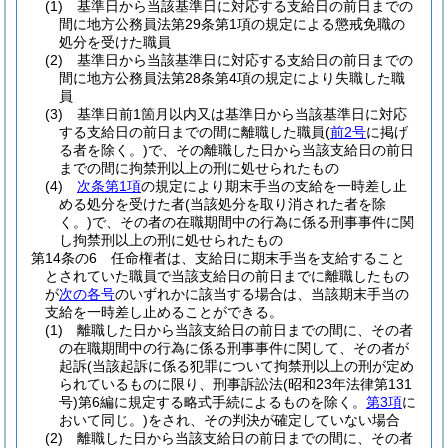
(1)
基準日から当該基準日に対応する支給日の前日までの
間に地方公務員法第29条第1項の規定による懲戒免職の
処分を受けた職員
(2)
基準日から当該基準日に対応する支給日の前日までの
間に地方公務員法第28条第4項の規定により失職した職
員
(3)
基準日前1箇月以内又は基準日から当該基準日に対応
する支給日の前日までの間に離職した職員
(
前2号
に掲げ
る者を除く。)
で、その離職した日から当該支給日の前日
までの間に拘禁刑以上の刑に処せられたもの
(4)
次条第1項
の規定により期末手当の支給を一時差し止
める処分を受けた者
(当該処分を取り消された者を除
く。)
で、その者の在職期間中の行為に係る刑事事件に関
し拘禁刑以上の刑に処せられたもの
第14条の6
任命権者は、支給日に期末手当を支給すること
とされていた職員で当該支給日の前日までに離職したもの
が
次の各号
のいずれかに該当する場合は、当該期末手当の
支給を一時差し止めることができる。
(1)
離職した日から当該支給日の前日までの間に、その者
の在職期間中の行為に係る刑事事件に関して、その者が
起訴
(当該起訴に係る犯罪について拘禁刑以上の刑が定め
られているものに限り、刑事訴訟法
(昭和23年法律第131
号)
第6編に規定する略式手続によるものを除く。
第3項
に
おいて同じ。)
をされ、その判決が確定していない場合
(2)
離職した日から当該支給日の前日までの間に、その者