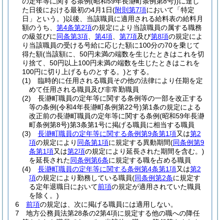
の定年等に関する条例
(昭和59年長瀞町条例第8号)
)
に達し
た日後における最初の4月1日
(
附則第7項
において「特定
日」という。)
以後、当該職員に適用される給料表の給料月
額のうち、
第4条第2項
の規定により当該職員の属する職務
の級並びに
同条第3項
、
第4項
、
第7項
及び
第8項
の規定によ
り当該職員の受ける号給に応じた額に100分の70を乗じて
得た額
(当該額に、50円未満の端数を生じたときはこれを切
り捨て、50円以上100円未満の端数を生じたときはこれを
100円に切り上げるものとする。)
とする。
(1)
臨時的に任用される職員その他の法律により任期を定
めて任用される職員及び非常勤職員
(2)
長瀞町職員の定年等に関する条例等の一部を改正する
等の条例
(令和4年長瀞町条例第22号)
第1条の規定による
改正前の長瀞町職員の定年等に関する条例
(昭和59年長瀞
町条例第8号)
第3条第1号に掲げる職員に相当する職員
(3)
長瀞町職員の定年等に関する条例第9条第1項
又は
第2
項
の規定により
同条第1項
に規定する異動期間
(
同条例第9
条第1項
又は
第2項
の規定により延長された期間を含む。)
を延長された
同条例第6条
に規定する職を占める職員
(4)
長瀞町職員の定年等に関する条例第4条第1項
又は
第2
項
の規定により勤務している職員
(
同条例第2条
に規定す
る定年退職日において
前項
の規定が適用されていた職員
を除く。)
6
前項
の規定は、次に掲げる職員には適用しない。
7
地方公務員法第28条の2第4項に規定する他の職への降任