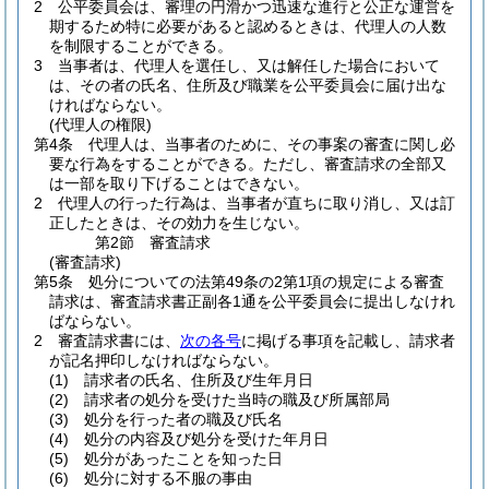
2
公平委員会は、審理の円滑かつ迅速な進行と公正な運営を
期するため特に必要があると認めるときは、代理人の人数
を制限することができる。
3
当事者は、代理人を選任し、又は解任した場合において
は、その者の氏名、住所及び職業を公平委員会に届け出な
ければならない。
(代理人の権限)
第4条
代理人は、当事者のために、その事案の審査に関し必
要な行為をすることができる。
ただし、審査請求の全部又
は一部を取り下げることはできない。
2
代理人の行った行為は、当事者が直ちに取り消し、又は訂
正したときは、その効力を生じない。
第2節
審査請求
(審査請求)
第5条
処分についての法第49条の2第1項の規定による審査
請求は、審査請求書正副各1通を公平委員会に提出しなけれ
ばならない。
2
審査請求書には、
次の各号
に掲げる事項を記載し、請求者
が記名押印しなければならない。
(1)
請求者の氏名、住所及び生年月日
(2)
請求者の処分を受けた当時の職及び所属部局
(3)
処分を行った者の職及び氏名
(4)
処分の内容及び処分を受けた年月日
(5)
処分があったことを知った日
(6)
処分に対する不服の事由