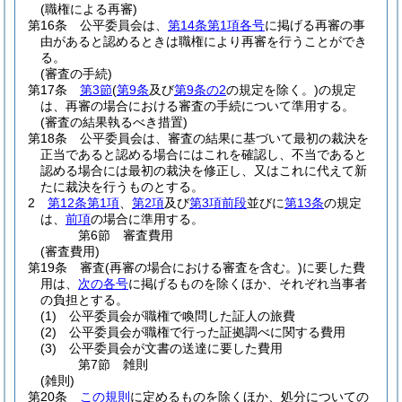
(職権による再審)
第16条
公平委員会は、
第14条第1項各号
に掲げる再審の事
由があると認めるときは職権により再審を行うことができ
る。
(審査の手続)
第17条
第3節
(
第9条
及び
第9条の2
の規定を除く。)
の規定
は、再審の場合における審査の手続について準用する。
(審査の結果執るべき措置)
第18条
公平委員会は、審査の結果に基づいて最初の裁決を
正当であると認める場合にはこれを確認し、不当であると
認める場合には最初の裁決を修正し、又はこれに代えて新
たに裁決を行うものとする。
2
第12条第1項
、
第2項
及び
第3項前段
並びに
第13条
の規定
は、
前項
の場合に準用する。
第6節
審査費用
(審査費用)
第19条
審査
(再審の場合における審査を含む。)
に要した費
用は、
次の各号
に掲げるものを除くほか、それぞれ当事者
の負担とする。
(1)
公平委員会が職権で喚問した証人の旅費
(2)
公平委員会が職権で行った証拠調べに関する費用
(3)
公平委員会が文書の送達に要した費用
第7節
雑則
(雑則)
第20条
この規則
に定めるものを除くほか、処分についての