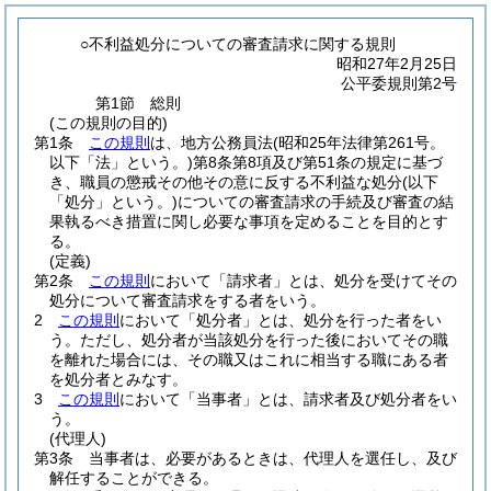
○不利益処分についての審査請求に関する規則
昭和27年2月25日
公平委規則第2号
第1節
総則
(この規則の目的)
第1条
この規則
は、地方公務員法
(昭和25年法律第261号。
以下「法」という。)
第8条第8項及び第51条の規定に基づ
き、職員の懲戒その他その意に反する不利益な処分
(以下
「処分」という。)
についての審査請求の手続及び審査の結
果執るべき措置に関し必要な事項を定めることを目的とす
る。
(定義)
第2条
この規則
において「請求者」とは、処分を受けてその
処分について審査請求をする者をいう。
2
この規則
において「処分者」とは、処分を行った者をい
う。
ただし、処分者が当該処分を行った後においてその職
を離れた場合には、その職又はこれに相当する職にある者
を処分者とみなす。
3
この規則
において「当事者」とは、請求者及び処分者をい
う。
(代理人)
第3条
当事者は、必要があるときは、代理人を選任し、及び
解任することができる。