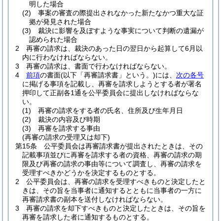
明した場合
(2)
事案の審査の際提出されなかった新たなかつ重大な証
拠が発見された場合
(3)
裁決に影響を及ぼすような事実について判断の遺漏が
認められた場合
2
再審の請求は、裁決のあった日の翌日から起算して6月以
内に行わなければならない。
3
再審の請求は、書面で行わなければならない。
4
前項
の書面
(以下「再審請求書」という。)
には、
次の各号
に掲げる事項を記載し、再審を請求しようとする者が署名
押印して正副各1通を公平委員会に提出しなければならな
い。
(1)
再審の請求をする者の氏名、住所及び生年月日
(2)
裁決の内容及び時期
(3)
再審を請求する事由
(再審の請求の受理又は却下)
第15条
公平委員会は再審請求書が提出されたときは、その
記載事項並びに再審を請求する者の資格、再審の請求の期
限及び再審の請求の事由等について調査し、再審の請求を
受理すべきかどうかを決定するものとする。
2
公平委員会は、再審の請求を受理すべきものと決定したと
きは、その旨を当事者に通知するとともに当事者の一方に
再審請求書の副本を送付しなければならない。
3
再審の請求を却下すべきものと決定したときは、その旨を
再審を請求した者に通知するものとする。