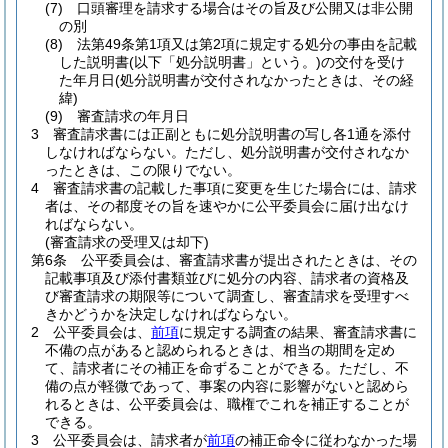
(7)
口頭審理を請求する場合はその旨及び公開又は非公開
の別
(8)
法第49条第1項又は第2項に規定する処分の事由を記載
した説明書
(以下「処分説明書」という。)
の交付を受け
た年月日
(処分説明書が交付されなかったときは、その経
緯)
(9)
審査請求の年月日
3
審査請求書には正副ともに処分説明書の写し各1通を添付
しなければならない。
ただし、処分説明書が交付されなか
ったときは、この限りでない。
4
審査請求書の記載した事項に変更を生じた場合には、請求
者は、その都度その旨を速やかに公平委員会に届け出なけ
ればならない。
(審査請求の受理又は却下)
第6条
公平委員会は、審査請求書が提出されたときは、その
記載事項及び添付書類並びに処分の内容、請求者の資格及
び審査請求の期限等について調査し、審査請求を受理すべ
きかどうかを決定しなければならない。
2
公平委員会は、
前項
に規定する調査の結果、審査請求書に
不備の点があると認められるときは、相当の期間を定め
て、請求者にその補正を命ずることができる。
ただし、不
備の点が軽微であって、事案の内容に影響がないと認めら
れるときは、公平委員会は、職権でこれを補正することが
できる。
3
公平委員会は、請求者が
前項
の補正命令に従わなかった場