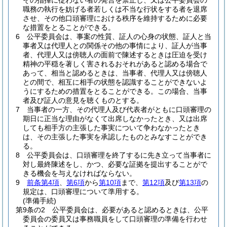
その指揮に従わない者の発言を禁止し、又は公平委員会の
職務の執行を妨げる者若しくは不当な行状をする者を退席
させ、その他口頭審理における秩序を維持するために必要
な措置をとることができる。
6
公平委員会は、事案の性質、証人の心身の状態、証人と当
事者又は代理人との関係その他の事情により、証人が当事
者、代理人又は傍聴人の面前で陳述するときは圧迫を受け
精神の平穏を著しく害されるおそれがあると認める場合で
あって、相当と認めるときは、当事者、代理人又は傍聴人
との間で、相互に相手の状態を認識することができないよ
うにするための措置をとることができる。
この場合、当事
者及び証人の意見を聴くものとする。
7
当事者の一方、その代理人及び代表者がともに口頭審理の
期日に正当な理由がなくて出席しなかったとき、又は出席
しても相手方の主張した事実について争わなかったとき
は、その主張した事実を承認したものとみなすことができ
る。
8
公平委員会は、口頭審理を終了するに先き立って当事者に
対し最終陳述をし、かつ、必要な証拠を提出することがで
きる機会を与えなければならない。
9
前条第4項
、
第6項
から
第10項
まで、
第12項
及び
第13項
の
規定は、口頭審理について準用する。
(準備手続)
第9条の2
公平委員会は、必要があると認めるときは、公平
委員会の委員又は事務職員をして口頭審理の準備を行わせ