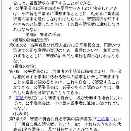
合には、審査請求を却下することができる。
4
公平委員会は審査請求を受理すべきものと決定したとき
は、その旨を当事者に通知するとともに、処分者に審査請
求書の副本を送付しなければならない。
審査請求を却下す
べきものと決定したときは、その旨を請求者に通知しなけ
ればならない。
第3節
審査の手続
(審理の計画的進行)
第6条の2
当事者及び代理人並びに公平委員会は、円滑かつ
迅速で公正な審理の実現のため、審理において、相互に協
力するとともに、審理の計画的な進行を図らなければなら
ない。
(審査の併合)
第7条
公平委員会は、当事者の申請又は職権により、同一又
は相関連する事案に係わる数個の請求を併合して審査する
ことを適当と認めるときは、これを併合して審査すること
ができる。
公平委員会は、必要があると認めるときは、併
合した審査を分離することができる。
2
前項
の規定により審査を併合し、及び分離する場合におい
ては、公平委員会は、その旨を当事者に通知しなければな
らない。
(代表者)
第7条の2
審査の併合に係る事案の請求者
(以下
この条
におい
て「併合に係る請求者」という。)
は、それらのうちから代
表者1名を選任し、及び解任することができる。