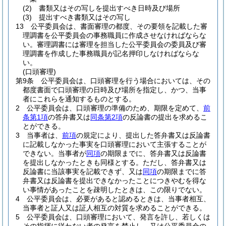
(2)
書類又はその写しを提出すべき日時及び場所
(3)
提出すべき書類又はその写し
13
公平委員会は、書面審理の都度、その要領を記載した審
理調書を公平委員会の事務職員に作成させなければならな
い。
審理調書には審理を担当した公平委員会の委員及び審
理調書を作成した事務職員が記名押印しなければならな
い。
(口頭審理)
第9条
公平委員会は、口頭審理を行う場合においては、その
都度書面で口頭審理の日時及び場所を指定し、かつ、当事
者にこれらを通知するものとする。
2
公平委員会は、口頭審理の準備のため、期限を定めて、
前
条第1項
の答弁書又は
同条第2項
の反論書の提出を求めるこ
とができる。
3
当事者は、
前項
の規定により、提出した答弁書又は反論書
に記載しなかった事実を口頭審理において主張することが
できない。
当事者が
同項
の期限までに、答弁書又は反論書
を提出しなかったときも同様とする。
ただし、答弁書又は
反論書に当該事実を記載できず、又は
同項
の期限までに答
弁書又は反論書を提出できなかったことにつきやむを得な
い事情があったことを疎明したときは、この限りでない。
4
公平委員会は、必要があると認めるときは、当事者相互、
当事者と証人又は証人相互の対質を求めることができる。
5
公平委員会は、口頭審理において、発言を許し、若しくは