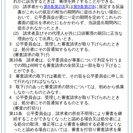
れかに該当するときは、審理を終了することができる。
(1)
請求者から
第8条第2項
又は
第9条第2項
に規定する反論
書がこれらの規定の相当の期間内に提出されない場合に
おいて、公平委員会が更に一定の期間を定めてこれらの
書面の提出を求めたにもかかわらず、当該提出期間内に
提出されなかったとき。
(2)
請求者及びその代理人が共に口頭審理の期日に正当な
理由がなくて出席しないとき。
3
公平委員会は、受理した審査請求が取り下げられたとき
は、処分者にその旨通知するものとする。
(審査請求の取下げ)
第10条
請求者は、公平委員会が事案について判定を行うま
での間は何時でも審査請求の全部又は一部を取り下げるこ
とができる。
2
審査請求の取下げは書面で、その旨を公平委員会に申し出
て行わなければならない。
3
取下げのあった審査請求の部分については、初めから係属
しなかったものとみなす。
4
公平委員会は、受理した審査請求が取り下げられたとき
は、処分者にその旨通知するものとする。
(審査の打切り)
第11条
公平委員会は、請求者の所在不明等により審査を継
続することができなくなったと認める場合又は処分者によ
る処分の取消、修正等により審査を継続する必要がなくな
ったと認める場合においては、審査を打切り審査請求を棄