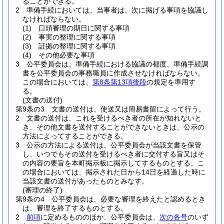
ることができる。
2
準備手続においては、当事者は、次に掲げる事項を協議し
なければならない。
(1)
口頭審理の期日に関する事項
(2)
事実の整理に関する事項
(3)
証拠の整理に関する事項
(4)
その他必要な事項
3
公平委員会は、準備手続における協議の都度、準備手続調
書を公平委員会の事務職員に作成させなければならない。
この場合においては、
第8条第13項後段
の規定を準用す
る。
(文書の送付)
第9条の3
文書の送付は、使送又は簡易書留によって行う。
2
文書の送付は、これを受けるべき者の所在が知れないと
き、その他文書を送付することができないときは、公示の
方法によってすることができる。
3
公示の方法による送付は、公平委員会が当該文書を保管
し、いつでもその送付を受けるべき者に交付する旨又はそ
の内容の要旨を本町掲示板に掲示してするものとする。
こ
の場合においては、掲示された日から14日を経過した時に
当該文書の送付があったものとみなす。
(審理の終了)
第9条の4
公平委員会は、必要な審理を終えたと認めるとき
は、審理を終了するものとする。
2
前項
に定めるもののほか、公平委員会は、
次の各号
のいず