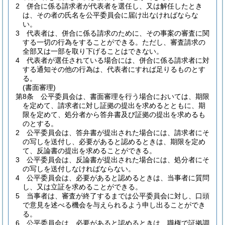
2
併合に係る請求者が代表者を選任し、又は解任したとき
は、その者の氏名を公平委員会に届け出なければならな
い。
3
代表者は、併合に係る請求のために、その事案の審査に関
する一切の行為をすることができる。
ただし、審査請求の
全部又は一部を取り下げることはできない。
4
代表者が選任されている場合には、併合に係る請求者に対
する通知その他の行為は、代表者にすれば足りるものとす
る。
(書面審理)
第8条
公平委員会は、書面審理を行う場合においては、期限
を定めて、請求者に対し証拠の提出を求めるとともに、期
限を定めて、処分者から答弁書及び証拠の提出を求めるも
のとする。
2
公平委員会は、答弁書が提出された場合には、請求者にそ
の写しを送付し、必要があると認めるときは、期限を定め
て、反論書の提出を求めることができる。
3
公平委員会は、反論書が提出された場合には、処分者にそ
の写しを送付しなければならない。
4
公平委員会は、必要があると認めるときは、当事者に質問
し、又は立証を求めることができる。
5
当事者は、審査が終了するまでは公平委員会に対し、口頭
で意見を述べる機会を与えられるよう申し出ることができ
る。
6
公平委員会は、必要があると認めるときは、職権で証拠調