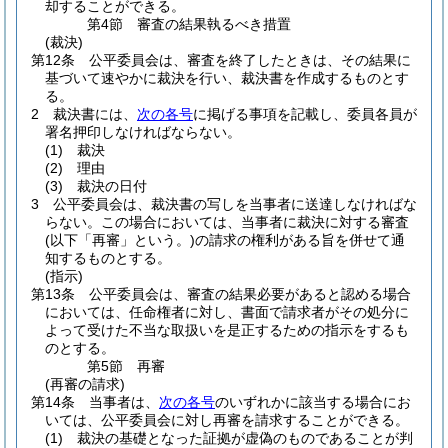
却することができる。
第4節
審査の結果執るべき措置
(裁決)
第12条
公平委員会は、審査を終了したときは、その結果に
基づいて速やかに裁決を行い、裁決書を作成するものとす
る。
2
裁決書には、
次の各号
に掲げる事項を記載し、委員各員が
署名押印しなければならない。
(1)
裁決
(2)
理由
(3)
裁決の日付
3
公平委員会は、裁決書の写しを当事者に送達しなければな
らない。
この場合においては、当事者に裁決に対する審査
(以下「再審」という。)
の請求の権利がある旨を併せて通
知するものとする。
(指示)
第13条
公平委員会は、審査の結果必要があると認める場合
においては、任命権者に対し、書面で請求者がその処分に
よって受けた不当な取扱いを是正するための指示をするも
のとする。
第5節
再審
(再審の請求)
第14条
当事者は、
次の各号
のいずれかに該当する場合にお
いては、公平委員会に対し再審を請求することができる。
(1)
裁決の基礎となった証拠が虚偽のものであることが判