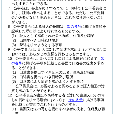
べをすることができる。
7
当事者は、審査が終了するまでは、何時でも公平委員会に
対し、証拠の申出をすることができる。
ただし、公平委員
会が必要がないと認めるときは、これを取り調べないこと
ができる。
8
公平委員会による証人の喚問は、
次の各号
に掲げる事項を
記載した呼出状により行われるものとする。
(1)
証人として指名された者の氏名、住所及び職業
(2)
出頭すべき日時及び場所
(3)
陳述を求めようとする事項
9
公平委員会は、証人に対して陳述を求めようとする場合に
おいては、あらかじめ宣誓を行わせるものとする。
10
公平委員会は、証人に対し口頭による陳述に代えて、
次
の各号
に掲げる事項を記載した書面で口述書の提出を求め
ることができる。
(1)
口述書を提出すべき証人の氏名、住所及び職業
(2)
口述書を提出すべき日時及び場所
(3)
口述書により陳述を求めようとする事項
11
公平委員会は、必要があると認めるときは証人相互の対
質を求めることができる。
12
公平委員会が書証を所持する者に対して書類又はその写
しの提出を求める場合においては、
次の各号
に掲げる事項
を記載した書面でこれを行うものとする。
(1)
書類又はその写しを提出すべき者の氏名、住所及び職
業