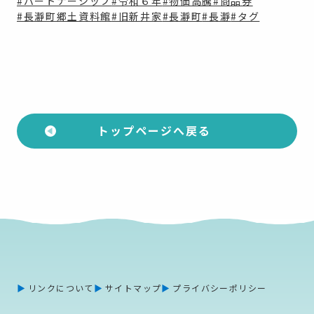
#パートナーシップ
#令和６年
#物価高騰
#商品券
#長瀞町郷土資料館
#旧新井家
#長瀞町
#長瀞
#タグ
トップページへ戻る
リンクについて
サイトマップ
プライバシーポリシー