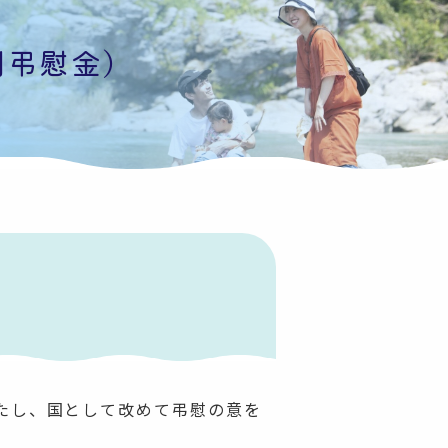
別弔慰金）
たし、国として改めて弔慰の意を