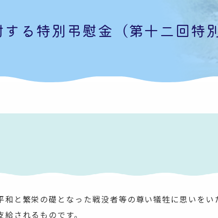
対する特別弔慰金（第十二回特
和と繁栄の礎となった戦没者等の尊い犠牲に思いをい
支給されるものです。