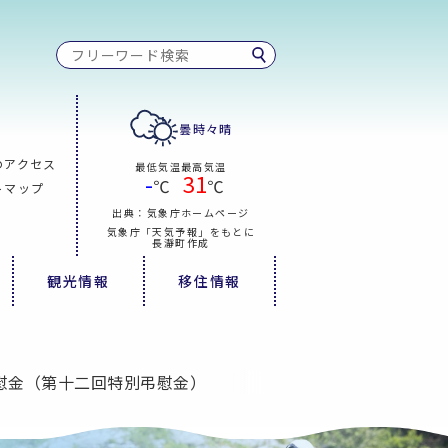
曇時々晴
のアクセス
最低気温
最高気温
-
31
℃
℃
トマップ
出典：気象庁ホームページ
気象庁「天気予報」をもとに
長瀞町作成
観光情報
移住情報
慰金（第十二回特別弔慰金）