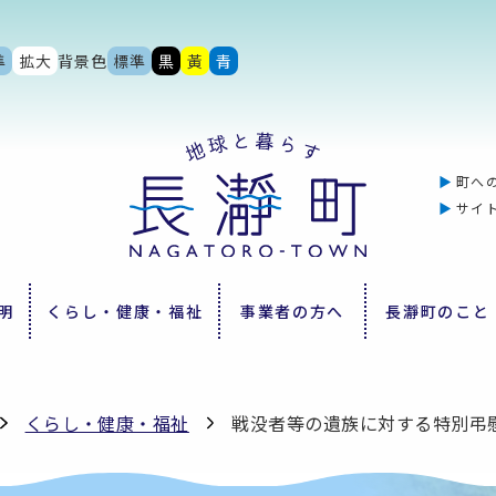
準
拡大
背景色
標準
黒
黃
青
町へ
サイ
明
くらし・健康・福祉
事業者の方へ
長瀞町のこと
くらし・健康・福祉
戦没者等の遺族に対する特別弔