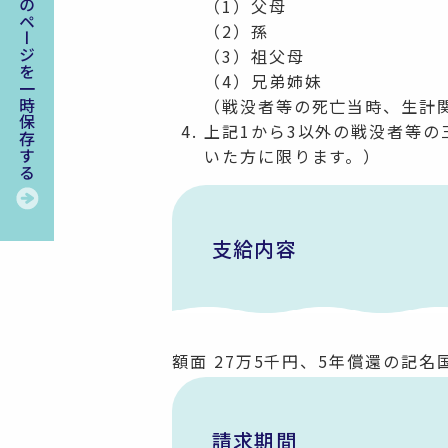
このページを一時保存する
（1）父母
（2）孫
（3）祖父母
（4）兄弟姉妹
（戦没者等の死亡当時、生計
上記1から3以外の戦没者等
いた方に限ります。）
支給内容
額面 27万5千円、5年償還の記名
請求期間