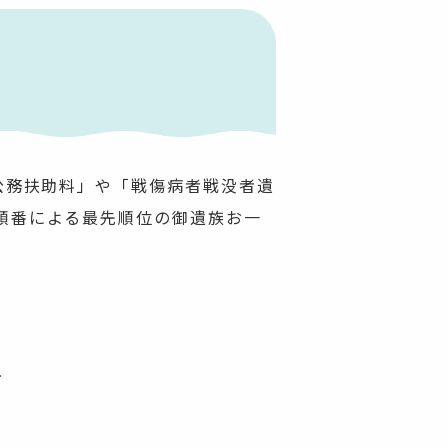
公務扶助料」や「戦傷病者戦没者遺
順番による最先順位の御遺族お一
方