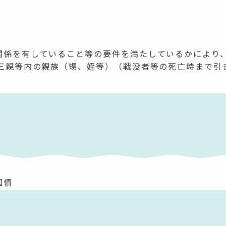
関係を有していること等の要件を満たしているかにより
の三親等内の親族（甥、姪等）（戦没者等の死亡時まで引
国債