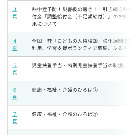
３
熱中症予防！災害級の暑さ！！引き続き熱中
頁
付金「調整給付金（不足額給付）」のお知ら
果について
４
全国一斉「こどもの人権相談」強化週間の実
頁
利用、学習支援ボランティア募集、ふるさと
５
児童扶養手当・特別児童扶養手当の制度につ
頁
６
健康・福祉・介護のひろば①
頁
７
健康・福祉・介護のひろば②
頁