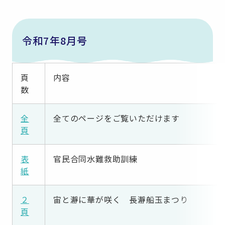
令和7年8月号
頁
内容
数
全
全てのページをご覧いただけます
頁
表
官民合同水難救助訓練
紙
２
宙と瀞に華が咲く 長瀞船玉まつり
頁