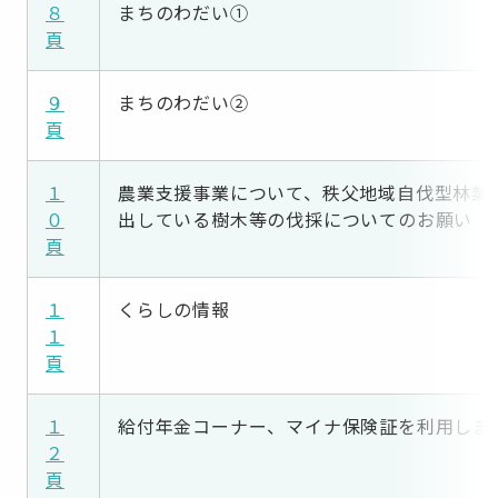
８
まちのわだい①
頁
９
まちのわだい②
頁
１
農業支援事業について、秩父地域自伐型林業
０
出している樹木等の伐採についてのお願い
頁
１
くらしの情報
１
頁
１
給付年金コーナー、マイナ保険証を利用しま
２
頁