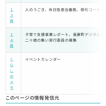
１
人のうごき、休日急患当番医、俳句コーナー
３
頁
１
子育て支援事業レポート、長瀞町デジタル化
４
二十歳の集い実行委員の募集
頁
く
イベントカレンダー
ら
し
の
メ
モ
このページの情報発信元